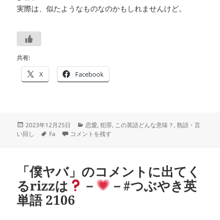
実際は、似たようなものなのかもしれませんけど。
共有:
X
Facebook
投
カ
2023年12月25日
恋愛
,
犯罪
,
この英語どんな意味？
,
熟語・言
稿
タ
fall for は
テ
―
―#つぶやき英単語 2226 に
い回し
Fa
コメントを残す
日:
グ
ゴ
リ
ー
「僕ヤバ」のコメントに出てく
るrizzは
－
－#つぶやき英
単語 2106