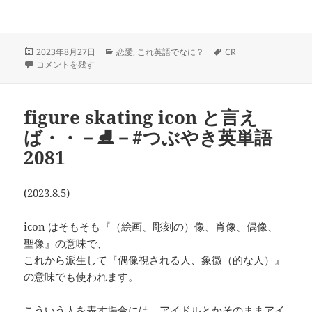
投
カ
タ
2023年8月27日
恋愛
,
これ英語でなに？
CR
稿
「片思いの相手」の英語は
テ
－
－#つぶやき英単語 2104 に
グ
コメントを残す
日:
ゴ
リ
ー
figure skating icon と言え
ば・・－⛸－#つぶやき英単語
2081
(2023.8.5)
icon はそもそも『（絵画、彫刻の）像、肖像、偶像、
聖像』の意味で、
これから派生して『偶像視される人、象徴（的な人）』
の意味でも使われます。
こういう人を表す場合には、アイドルとかそのままアイ