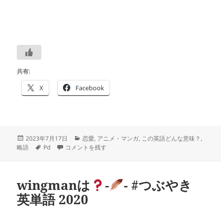
共有:
X
Facebook
投
カ
2023年7月17日
恋愛
,
アニメ・マンガ
,
この英語どんな意味？
,
稿
タ
アニメ「僕ヤバ」の海外ファンのコメントから：PDAって
テ
略語
Pd
コメントを残す
日:
グ
ゴ
リ
ー
wingmanは
-
- #つぶやき
英単語 2020