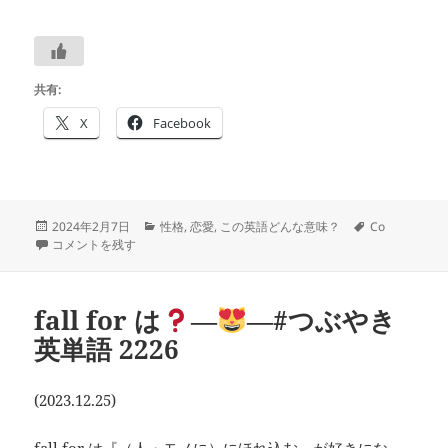
共有:
X
Facebook
投
カ
タ
2024年2月7日
性格
,
恋愛
,
この英語どんな意味？
Co
稿
恋したら coy ですか
テ
―
―#つぶやき英単語 2271 に
グ
コメントを残す
日:
ゴ
リ
ー
fall for は
―
―#つぶやき
英単語 2226
(2023.12.25)