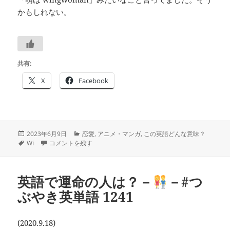
かもしれない。
共有:
X
Facebook
投
カ
2023年6月9日
恋愛
,
アニメ・マンガ
,
この英語どんな意味？
稿
タ
wingmanは
テ
-
- #つぶやき英単語 2020 に
Wi
コメントを残す
日:
グ
ゴ
リ
ー
英語で運命の人は？－
－#つ
ぶやき英単語 1241
(2020.9.18)