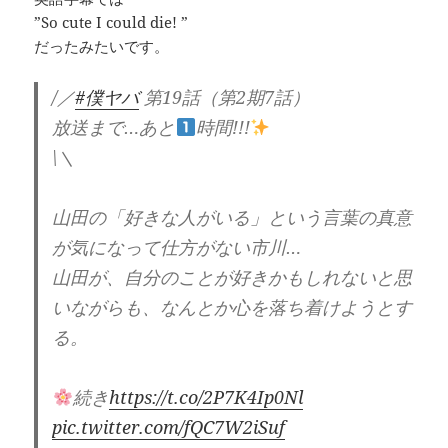
”So cute I could die! ”
だったみたいです。
/／
#僕ヤバ
第19話（第2期7話）
放送まで…あと
時間!!!
\＼
山田の「好きな人がいる」という言葉の真意
が気になって仕方がない市川…
山田が、自分のことが好きかもしれないと思
いながらも、なんとか心を落ち着けようとす
る。
続き
https://t.co/2P7K4Ip0Nl
pic.twitter.com/fQC7W2iSuf