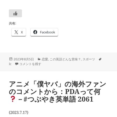
共有:
X
Facebook
投
カ
タ
2023年8月5日
恋愛
,
この英語どんな意味？
,
スポーツ
稿
figure skating icon と言えば・・－⛸－#つぶやき英単語 2081 に
テ
グ
Ic
コメントを残す
日:
ゴ
リ
ー
アニメ「僕ヤバ」の海外ファン
のコメントから：PDAって何
－#つぶやき英単語 2061
(2023.7.17)