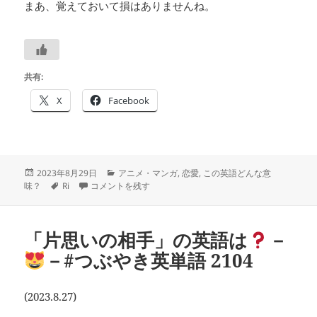
まあ、覚えておいて損はありませんね。
共有:
X
Facebook
投
カ
2023年8月29日
アニメ・マンガ
,
恋愛
,
この英語どんな意
稿
タ
「僕ヤバ」のコメントに出てくるrizzは
テ
－
－#つぶやき英単語
味？
Ri
コメントを残す
日:
グ
ゴ
リ
ー
「片思いの相手」の英語は
－
－#つぶやき英単語 2104
(2023.8.27)