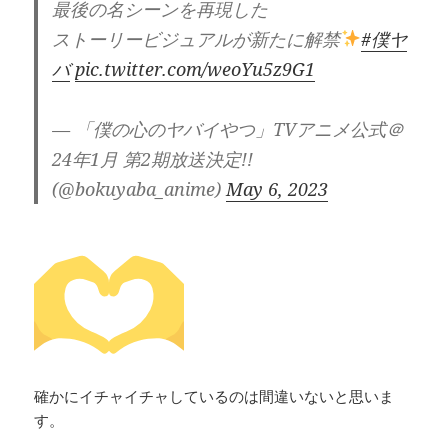
最後の名シーンを再現した
ストーリービジュアルが新たに解禁
#僕ヤ
バ
pic.twitter.com/weoYu5z9G1
— 「僕の心のヤバイやつ」TVアニメ公式＠
24年1月 第2期放送決定!!
(@bokuyaba_anime)
May 6, 2023
確かにイチャイチャしているのは間違いないと思いま
す。