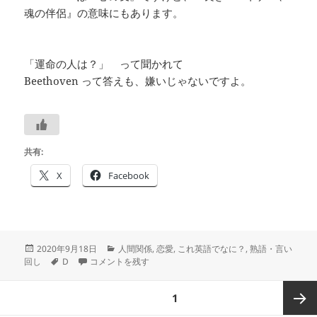
魂の伴侶』の意味にもあります。
「運命の人は？」 って聞かれて
Beethoven って答えも、嫌いじゃないですよ。
共有:
X
Facebook
投
カ
2020年9月18日
人間関係
,
恋愛
,
これ英語でなに？
,
熟語・言い
稿
タ
英語で運命の人は？－
テ
－#つぶやき英単語 1241 に
回し
D
コメントを残す
日:
グ
ゴ
リ
投
ページ
1
ー
稿