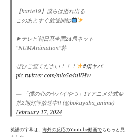
【karte19】僕らは溢れ出る
このあとすぐ放送開始
▶テレビ朝日系全国24局ネット
“NUMAnimation”枠
ぜひご覧ください！！！
#僕ヤバ
pic.twitter.com/mlo5a4uVHw
— 「僕の心のヤバイやつ」TVアニメ公式＠
第2期好評放送中!! (@bokuyaba_anime)
February 17, 2024
英語の字幕は、
海外の反応のYoutube動画で
ちらっと見
ました。