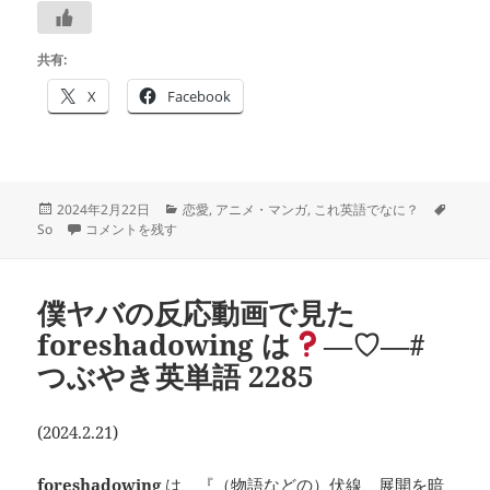
共有:
X
Facebook
投
カ
タ
2024年2月22日
恋愛
,
アニメ・マンガ
,
これ英語でなに？
稿
僕ヤバの「死ぬほど可愛い」の英語は
テ
―
―#つぶやき英単語 2286 
グ
So
コメントを残す
日:
ゴ
リ
ー
僕ヤバの反応動画で見た
foreshadowing は
―♡―#
つぶやき英単語 2285
(2024.2.21)
foreshadowing
は、『（物語などの）伏線、展開を暗