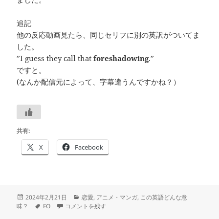
追記
他の反応動画見たら、同じセリフに別の英訳がついてま
した。
”I guess they call that
foreshadowing
.”
ですと。
(なんか配信元によって、字幕違うんですかね？）
共有:
X
Facebook
投
カ
2024年2月21日
恋愛
,
アニメ・マンガ
,
この英語どんな意
稿
タ
僕ヤバの反応動画で見た foreshadowing は
テ
―♡―#つぶやき
味？
FO
コメントを残す
日:
グ
ゴ