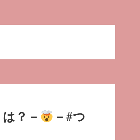
」は？－
－#つ