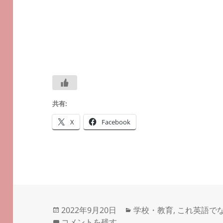
共有:
X
Facebook
投
カ
2022年9月20日
学校・教育
,
これ英語で
稿
英語で「頭脳流出」は？－
テ
－#つぶやき英単語 
コメントを残す