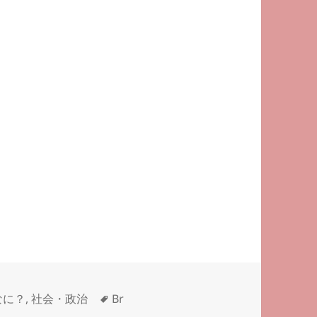
タ
なに？
,
社会・政治
Br
1745 に
グ