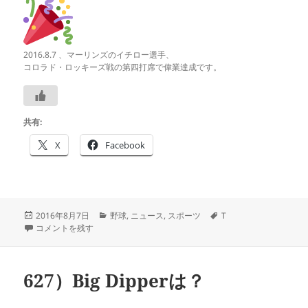
2016.8.7 、マーリンズのイチロー選手、
コロラド・ロッキーズ戦の第四打席で偉業達成です。
共有:
X
Facebook
投
カ
タ
2016年8月7日
野球
,
ニュース
,
スポーツ
T
稿
★出来事：イチロー3塁打を打ち、MLB30人目の3000本安打達成！ に
テ
グ
コメントを残す
日:
ゴ
リ
ー
627）Big Dipperは？