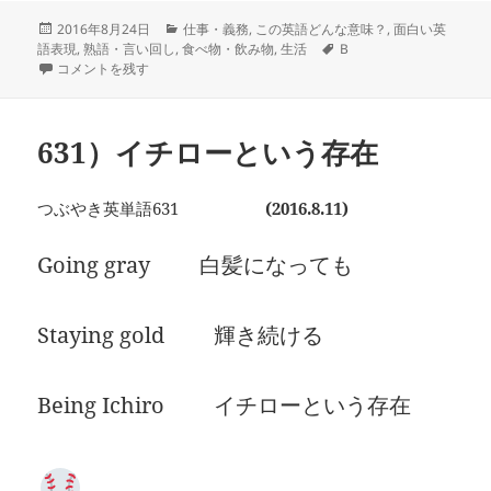
投
カ
2016年8月24日
仕事・義務
,
この英語どんな意味？
,
面白い英
稿
テ
タ
語表現
,
熟語・言い回し
,
食べ物・飲み物
,
生活
B
日:
640）bring home the bacon に
ゴ
グ
コメントを残す
リ
ー
631）イチローという存在
つぶやき英単語631
(2016.8.11)
Going gray 白髪になっても
Staying gold 輝き続ける
Being Ichiro イチローという存在