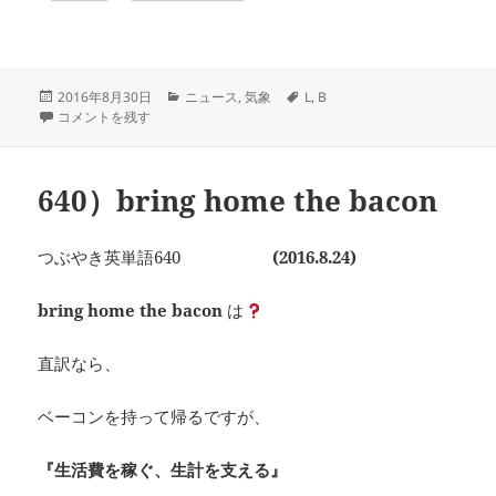
投
カ
タ
2016年8月30日
ニュース
,
気象
L
,
B
稿
642）Lionrockを警戒せよ に
テ
グ
コメントを残す
日:
ゴ
リ
ー
640）bring home the bacon
つぶやき英単語640
(2016.8.24)
bring home the bacon
は
直訳なら、
ベーコンを持って帰るですが、
『生活費を稼ぐ、生計を支える』