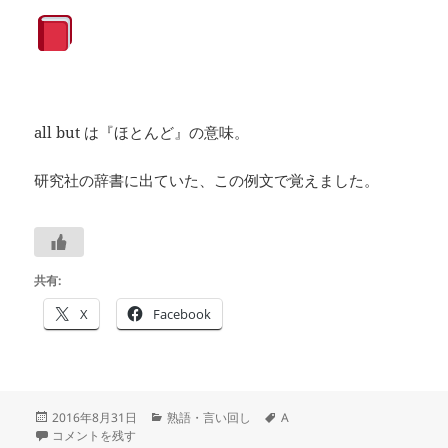
all but は『ほとんど』の意味。
研究社の辞書に出ていた、この例文で覚えました。
共有:
X
Facebook
投
カ
タ
2016年8月31日
熟語・言い回し
A
稿
643）all but の例文は何故か覚えてしまった に
テ
グ
コメントを残す