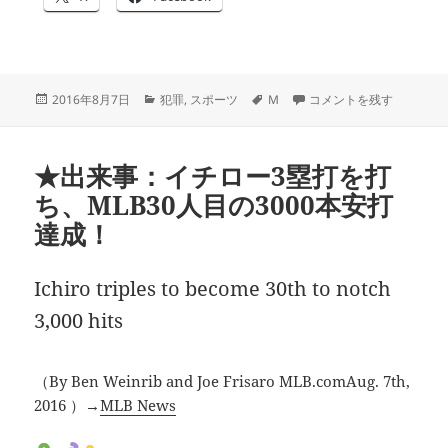
投
カ
タ
629）良い medley 、悪い 
2016年8月7日
犯罪
,
スポーツ
M
コメントを残す
稿
テ
グ
日:
ゴ
リ
★出来事：イチロー3塁打を打
ー
ち、MLB30人目の3000本安打
達成！
Ichiro triples to become 30th to notch
3,000 hits
（By Ben Weinrib and Joe Frisaro MLB.comAug. 7th,
2016 ）→
MLB News