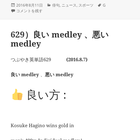
投
カ
タ
2016年8月11日
俳句
,
ニュース
,
スポーツ
G
稿
631）イチローという存在 に
テ
グ
コメントを残す
日:
ゴ
リ
ー
629）良い medley 、悪い
medley
つぶやき英単語629
(2016.8.7)
良い medley
、
悪い medley
良い方 :
Kosuke Hagino wins gold in