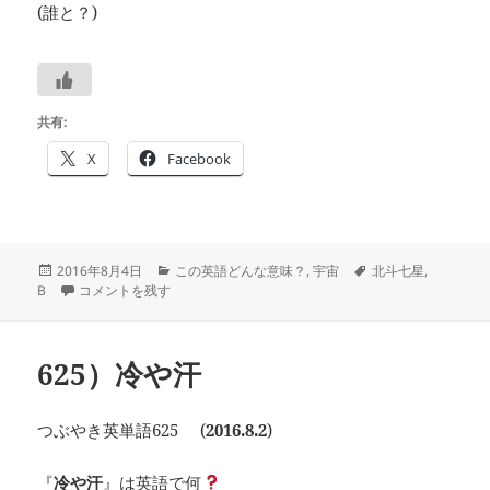
(誰と？)
共有:
X
Facebook
投
カ
タ
2016年8月4日
この英語どんな意味？
,
宇宙
北斗七星
,
稿
627）Big Dipperは？ に
テ
グ
B
コメントを残す
日:
ゴ
リ
ー
625）冷や汗
つぶやき英単語625 (
2016.8.2
)
『
冷や汗
』は英語で何