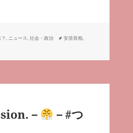
タ
味？
,
ニュース
,
社会・政治
安倍首相
,
－
－#つぶやき英単語 1232 に
グ
ssion.－
－#つ