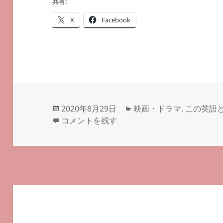
共有:
X
Facebook
投
カ
2020年8月29日
映画・ドラマ
,
この英語
稿
Not a lie. An omission.－
テ
－#つぶやき英単語 1
コメントを残す
日:
ゴ
リ
ー