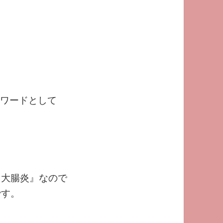
昇ワードとして
isが『大腸炎』なので
』です。