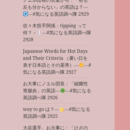
ノエル団長の言葉から：「右も
左も分からない」の英語は？―
―#気になる英語調べ隊 2929
佐々木投手関係：tipping って
何？－
―#気になる英語調べ隊
2928
Japanese Words for Hot Days
and Their Criteria （暑い日を
表す日本語とその基準）―
―#
気になる英語調べ隊 2927
お大事にノエル団長：「細菌性
胃腸炎」の英語―
―#気になる
英語調べ隊 2926
way to go は？―
―#気になる
英語調べ隊 2925
大谷選手、お大事に：「ひざの