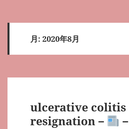
月:
2020年8月
ulcerative colitis
resignation－