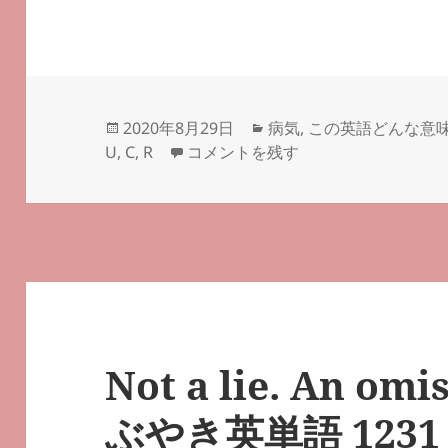
投
カ
2020年8月29日
病気
,
この英語どんな意
稿
ulcerative colitis and resignation
テ
U
,
C
,
R
コメントを残す
日:
ゴ
リ
ー
Not a lie. An omi
ぶやき英単語 1231