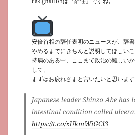
resignationは『辞任』ですね。
安倍首相の辞任表明のニュースが、辞書
やめるまでにきちんと説明してほしいこ
持病のある中、ここまで政治の難しいか
して、
まずはお疲れさまと言いたいと思います
Japanese leader Shinzo Abe has l
intestinal condition called ulcerat
https://t.co/xUkmWiGCl3