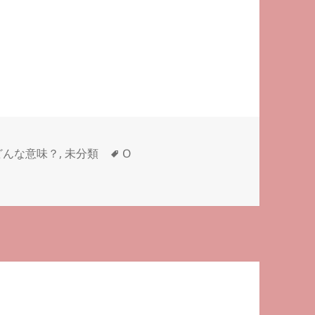
タ
どんな意味？
,
未分類
O
231 に
グ