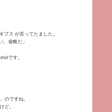
で、ギブス が言ってたました。
嘘じゃない。省略だ」
omitです。
」のですね。
けど。