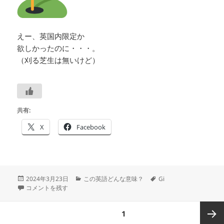
えー、英国内限定か
欲しかったのに・・・。
（刈る芝生は無いけど）
共有:
X
Facebook
投
カ
タ
2024年3月23日
この英語どんな意味？
Gi
稿
giveaway は
―
―#つぶやき英単語 2318 に
テ
グ
コメントを残す
日:
ゴ
リ
投
ページ
1
ー
稿