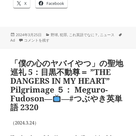
X
Facebook
投
カ
タ
2024年3月25日
野球
,
犯罪
,
これ英語でなに？
,
ニュース
稿
「大谷選手がメディアに話す」の英語は
テ
―
―#つぶやき英単語 2321
グ
Ad
コメントを残す
日:
ゴ
リ
ー
「僕の心のヤバイやつ」の聖地
巡礼 5：目黒不動尊＝ ”THE
DANGERS IN MY HEART”
Pilgrimage ５： Meguro-
Fudoson―
―#つぶやき英単
語 2320
（2024.3.24）