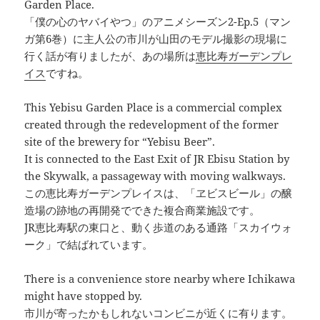
Garden Place.
「僕の心のヤバイやつ」のアニメシーズン2-Ep.5（マン
ガ第6巻）に主人公の市川が山田のモデル撮影の現場に
行く話が有りましたが、あの場所は
恵比寿ガーデンプレ
イス
ですね。
This Yebisu Garden Place is a commercial complex
created through the redevelopment of the former
site of the brewery for “Yebisu Beer”.
It is connected to the East Exit of JR Ebisu Station by
the Skywalk, a passageway with moving walkways.
この恵比寿ガーデンプレイスは、「ヱビスビール」の醸
造場の跡地の再開発でできた複合商業施設です。
JR恵比寿駅の東口と、動く歩道のある通路「スカイウォ
ーク」で結ばれています。
There is a convenience store nearby where Ichikawa
might have stopped by.
市川が寄ったかもしれないコンビニが近くに有ります。