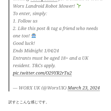
Worx Landroid Robot Mower!
To enter, simply:
1. Follow us
2. Like this post & tag a friend who needs
one too!
Good luck!
Ends Midnight 1/04/24
Entrants must be aged 18+ and a UK
resident. T&Cs apply.
pic.twitter.com/O29YR2rTu2
— WORX UK (@WorxUK)
March 23, 2024
訳すとこんな感じです。