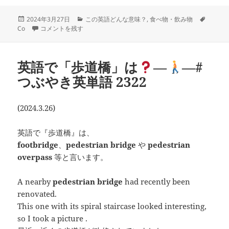
投
カ
タ
2024年3月27日
この英語どんな意味？
,
食べ物・飲み物
稿
condiment は
―
テ
―#つぶやき英単語 2323 に
グ
Co
コメントを残す
日:
ゴ
リ
ー
英語で「歩道橋」は
―
―#
つぶやき英単語 2322
(2024.3.26)
英語で『歩道橋』は、
footbridge
、
pedestrian bridge
や
pedestrian
overpass
等と言います。
A nearby
pedestrian bridge
had recently been
renovated.
This one with its spiral staircase looked interesting,
so I took a picture .