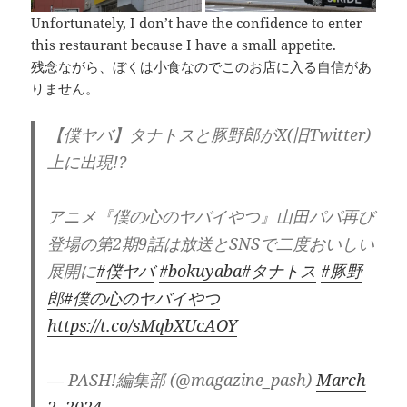
Unfortunately, I don’t have the confidence to enter
this restaurant because I have a small appetite.
残念ながら、ぼくは小食なのでこのお店に入る自信があ
りません。
【僕ヤバ】タナトスと豚野郎がX(旧Twitter)
上に出現!?
アニメ『僕の心のヤバイやつ』山田パパ再び
登場の第2期9話は放送とSNSで二度おいしい
展開に
#僕ヤバ
#bokuyaba
#タナトス
#豚野
郎
#僕の心のヤバイやつ
https://t.co/sMqbXUcAOY
— PASH!編集部 (@magazine_pash)
March