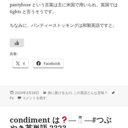
pantyhose という言葉は主に米国で用いられ、英国では
tights と言うそうです。
ちなみに、パンティーストッキングは和製英語ですと。
共有:
X
Facebook
投
カ
タ
2024年3月28日
身に着けるもの
,
この英語どんな意味？
稿
pantyhose は？―
テ
―#気になる英語調べ隊 2324 に
グ
Pa
コメントを残す
日:
ゴ
リ
ー
condiment は
―
―#つぶ
やき英単語 2323