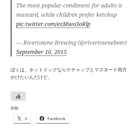
The most popular condiment for adults is
mustard, while children prefer ketchup
pic.twitter.com/ezMwo3oRlp
— Rivertowne Brewing (@rivertownebeer)
September 10, 2015
ぼくは、ホットドッグならケチャップとマスタード両方
かけたいんだけど。
共有:
X
Facebook