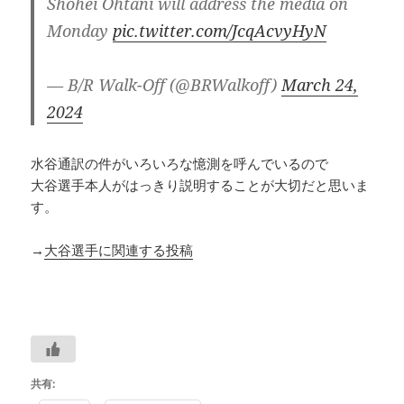
Shohei Ohtani will address the media on
Monday
pic.twitter.com/JcqAcvyHyN
— B/R Walk-Off (@BRWalkoff)
March 24,
2024
水谷通訳の件がいろいろな憶測を呼んでいるので
大谷選手本人がはっきり説明することが大切だと思いま
す。
→
大谷選手に関連する投稿
共有: