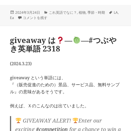
投
カ
タ
2024年3月24日
これ英語でなに？
,
植物
,
季節・時期
LA
,
稿
英語で桜の「早咲き・遅咲き」は
テ
―
―＃つぶやき英単語 2319 に
グ
Ea
コメントを残す
日:
ゴ
リ
ー
giveaway は
―
―#つぶや
き英単語 2318
(2024.3.23)
giveaway という単語には、
『（販売促進のための）景品、サービス品、無料サンプ
ル』の意味があるそうです。
例えば、Ｘのこんなのは出ていました。
GIVEAWAY ALERT!
Enter our
exciting
#competition
for a chance to win a