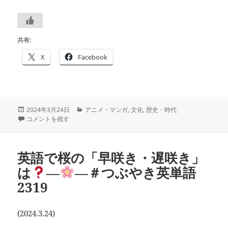
共有:
X
Facebook
投
カ
2024年3月24日
アニメ・マンガ
,
文化
,
歴史・時代
稿
「僕の心のヤバイやつ」の聖地巡礼 5：目黒不動尊＝ ”THE DANGERS IN MY HEA
テ
コメントを残す
日:
ゴ
リ
ー
英語で桜の「早咲き・遅咲き」
は
―
―＃つぶやき英単語
2319
(2024.3.24)