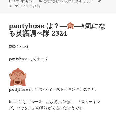
投
カ
タ
2024年3月29日
この英語どんな意味？
,
紛らわしい！
稿
blamestormingって何
テ
―
―#つぶやき英単語 2325 に
グ
Bl
コメントを残す
日:
ゴ
リ
ー
pantyhose は？―
―#気にな
る英語調べ隊 2324
(2024.3.28)
pantyhose ってナニ？
pantyhose は『パンティーストッキング』のこと。
hose には『ホース、注水管』の他に、『ストッキン
グ、ソックス』の意味があるのだそうです。