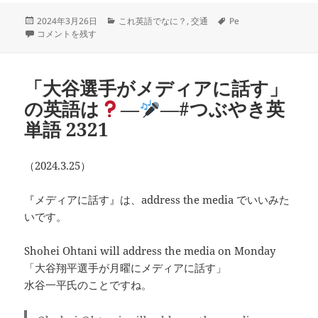
投
カ
タ
2024年3月26日
これ英語でなに？
,
交通
Pe
稿
英語で「歩道橋」は
―
テ
―#つぶやき英単語 2322 に
グ
コメントを残す
日:
ゴ
リ
ー
「大谷選手がメディアに話す」
の英語は
―
―#つぶやき英
単語 2321
（2024.3.25）
『メディアに話す』は、address the media でいいみた
いです。
Shohei Ohtani will address the media on Monday
「大谷翔平選手が月曜にメディアに話す」
水谷一平氏のことですね。