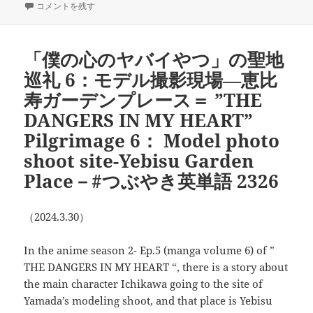
稿
僕ヤバ聖地巡礼7：あのラーメン屋＝”THE DANGERS IN MY HEART” Pilgrima
テ
グ
コメントを残す
日:
ゴ
リ
ー
「僕の心のヤバイやつ」の聖地
巡礼 6：モデル撮影現場―恵比
寿ガーデンプレース＝ ”THE
DANGERS IN MY HEART”
Pilgrimage 6： Model photo
shoot site-Yebisu Garden
Place－#つぶやき英単語 2326
（2024.3.30）
In the anime season 2- Ep.5 (manga volume 6) of ”
THE DANGERS IN MY HEART “, there is a story about
the main character Ichikawa going to the site of
Yamada’s modeling shoot, and that place is Yebisu