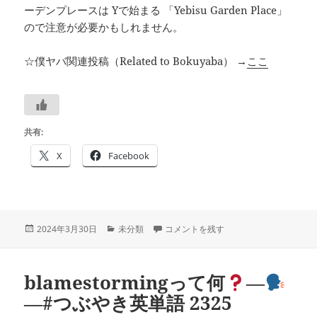
ーデンプレースは Yで始まる 「Yebisu Garden Place」
ので注意が必要かもしれません。
☆僕ヤバ関連投稿（Related to Bokuyaba） →
ここ
共有:
X
Facebook
投
カ
「僕の心のヤバイやつ」の聖地巡礼 6：モデル撮影現場
2024年3月30日
未分類
コメントを残す
稿
テ
日:
ゴ
リ
blamestormingって何
―
ー
―#つぶやき英単語 2325