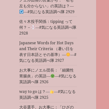
ノエル団長の言葉から：「右も
左も分からない」の英語は？―
―#気になる英語調べ隊 2929
佐々木投手関係：tipping って
何？－
―#気になる英語調べ隊
2928
Japanese Words for Hot Days
and Their Criteria （暑い日を
表す日本語とその基準）―
―#
気になる英語調べ隊 2927
お大事にノエル団長：「細菌性
胃腸炎」の英語―
―#気になる
英語調べ隊 2926
way to go は？―
―#気になる
英語調べ隊 2925
大谷選手、お大事に：「ひざの