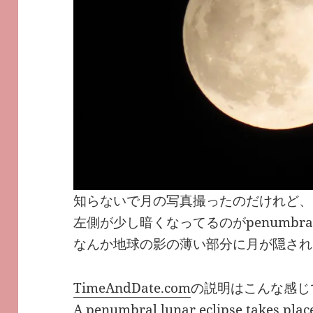
知らないで月の写真撮ったのだけれど、
左側が少し暗くなってるのがpenumbral 
なんか地球の影の薄い部分に月が隠され
TimeAndDate.com
の説明はこんな感じ
A penumbral lunar eclipse takes pl