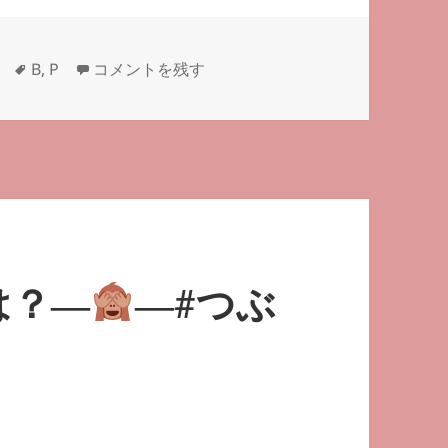
タ
半影月食は？―
―#つぶやき英単語 1278 に
B
,
P
コメントを残す
グ
は？―
―#つぶ