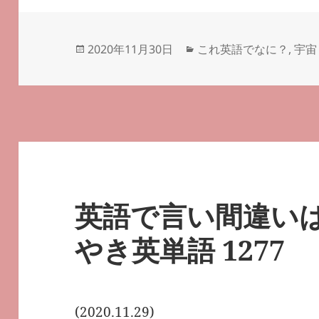
投
カ
2020年11月30日
これ英語でなに？
,
宇宙
稿
テ
日:
ゴ
リ
ー
英語で言い間違い
やき英単語 1277
(2020.11.29)