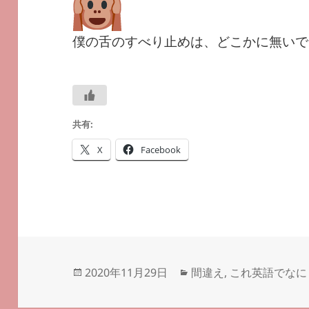
僕の舌のすべり止めは、どこかに無いで
共有:
X
Facebook
投
カ
2020年11月29日
間違え
,
これ英語でなに
稿
テ
日:
ゴ