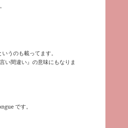
。
lip-up というのも載ってます。
、『言い間違い』の意味にもなりま
 tongue です。