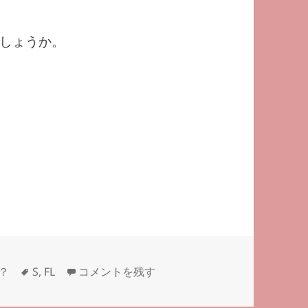
しょうか。
タ
英語で言い間違いは？―
―#つぶやき英単語 12
？
S
,
FL
コメントを残す
グ