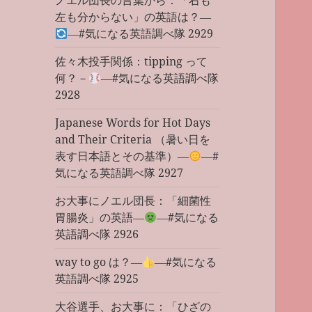
ノエル団長の言葉から：「右も
左も分からない」の英語は？―
―#気になる英語調べ隊 2929
佐々木投手関係：tipping って
何？－
―#気になる英語調べ隊
2928
Japanese Words for Hot Days
and Their Criteria （暑い日を
表す日本語とその基準）―
―#
気になる英語調べ隊 2927
お大事にノエル団長：「細菌性
胃腸炎」の英語―
―#気になる
英語調べ隊 2926
way to go は？―
―#気になる
英語調べ隊 2925
大谷選手、お大事に：「ひざの