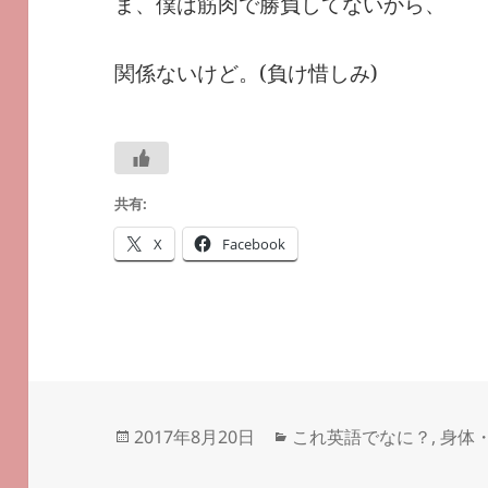
ま、僕は筋肉で勝負してないから、
関係ないけど。(負け惜しみ)
共有:
X
Facebook
投
カ
2017年8月20日
これ英語でなに？
,
身体
稿
テ