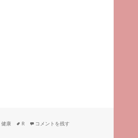
タ
805）筋肉ムキムキ に
・健康
R
コメントを残す
グ