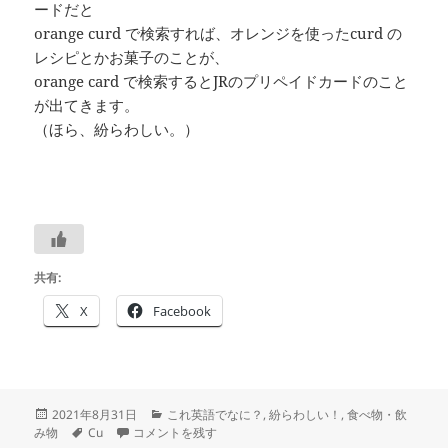
ードだと
orange curd で検索すれば、オレンジを使ったcurd の
レシピとかお菓子のことが、
orange card で検索するとJRのプリペイドカードのこと
が出てきます。
（ほら、紛らわしい。）
共有:
X
Facebook
投
カ
2021年8月31日
これ英語でなに？
,
紛らわしい！
,
食べ物・飲
稿
タ
レモンカードは？―
テ
―#つぶやき英単語 1411 に
み物
Cu
コメントを残す