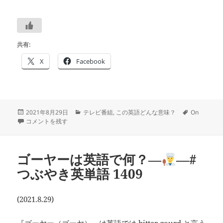
共有:
X
Facebook
投
カ
タ
2021年8月29日
テレビ番組
,
この英語どんな意味？
On
稿
On your marks は？ ―
テ
－#つぶやき英単語 1410 に
グ
コメントを残す
日:
ゴ
リ
ー
ゴーヤーは英語で何？―
―#
つぶやき英単語 1409
(2021.8.29)
『ゴーヤー（ゴーヤ）』は英語では bitter gourd と言う