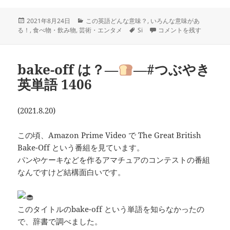
投
カ
2021年8月24日
この英語どんな意味？
,
いろんな意味があ
稿
テ
タ
形容詞のsignatureは？―
る！
,
食べ物・飲み物
,
芸術・エンタメ
Si
コメントを残す
日:
ゴ
グ
リ
ー
bake-off は？―
―#つぶやき
英単語 1406
(2021.8.20)
この頃、Amazon Prime Video で The Great British
Bake-Off という番組を見ています。
パンやケーキなどを作るアマチュアのコンテストの番組
なんですけど結構面白いです。
このタイトルのbake-off という単語を知らなかったの
で、辞書で調べました。