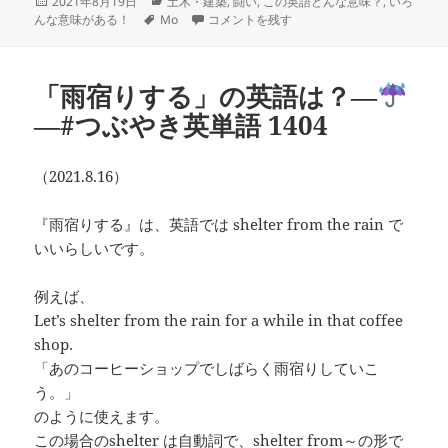
投
カ
2021年8月19日
土木・建築
,
闘い
,
この英語どんな意味？
,
いろ
稿
タ
テ
mortar は？―
―#つぶやき英単語 1405 に
んな意味がある！
Mo
コメントを残す
日:
グ
ゴ
リ
ー
「雨宿りする」の英語は？―
―#つぶやき英単語 1404
（2021.8.16）
『雨宿りする』は、英語では shelter from the rain で
いいらしいです。
例えば、
Let’s shelter from the rain for a while in that coffee
shop.
「あのコーヒーショップでしばらく雨宿りしていこ
う。」
のように使えます。
この場合のshelter は自動詞で、shelter from～の形で