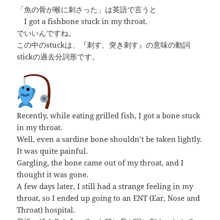
「魚の骨が喉に刺さった」は英語で言うと
I got a fishbone stuck in my throat.
でいいんですね。
この中のstuckは、『刺す、突き刺す』の意味の動詞
stickの過去分詞形です。
Recently, while eating grilled fish, I got a bone stuck
in my throat.
Well, even a sardine bone shouldn’t be taken lightly.
It was quite painful.
Gargling, the bone came out of my throat, and I
thought it was gone.
A few days later, I still had a strange feeling in my
throat, so I ended up going to an ENT (Ear, Nose and
Throat) hospital.