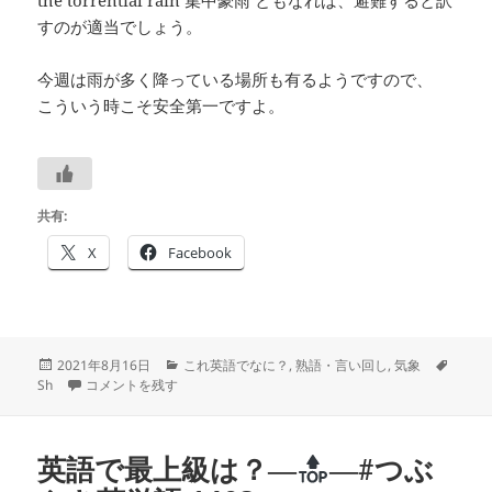
すのが適当でしょう。
今週は雨が多く降っている場所も有るようですので、
こういう時こそ安全第一ですよ。
共有:
X
Facebook
投
カ
タ
2021年8月16日
これ英語でなに？
,
熟語・言い回し
,
気象
稿
「雨宿りする」の英語は？―
テ
―#つぶやき英単語 1404 に
グ
Sh
コメントを残す
日:
ゴ
リ
ー
英語で最上級は？―
―#つぶ