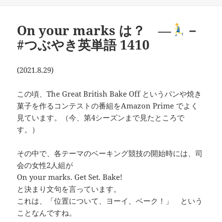
日:
グ
ゴ
リ
ー
On your marks は？ ―
－
#つぶやき英単語 1410
(2021.8.29)
この頃、The Great British Bake Off というパンや焼き
菓子を作るコンテストの番組をAmazon Prime でよく
見ています。（今、第4シーズンまで見たところで
す。）
その中で、各テーマのベーキング競技の開始時には、司
会の女性2人組が
On your marks. Get Set. Bake!
と決まり文句を言っています。
これは、「位置について、ヨーイ、ベーク！」 という
ことなんですね。