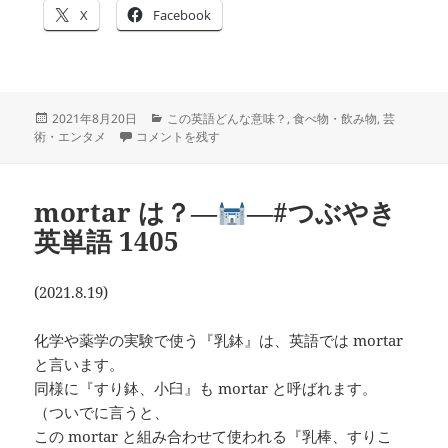
X
Facebook
投
カ
2021年8月20日
この英語どんな意味？
,
食べ物・飲み物
,
芸
稿
bake-off は？―
テ
―#つぶやき英単語 1406 に
術・エンタメ
コメントを残す
日:
ゴ
リ
ー
mortar は？―
―#つぶやき
英単語 1405
(2021.8.19)
化学や薬学の実験で使う『乳鉢』は、英語では mortar
と言います。
同様に『すり鉢、小臼』も mortar と呼ばれます。
（ついでに言うと、
この mortar と組み合わせて使われる『乳棒、すりこ