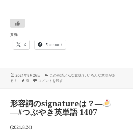
共有:
X
Facebook
投
カ
2021年8月26日
この英語どんな意味？
,
いろんな意味があ
稿
タ
「単数形」ではない singular は？―
テ
―#つぶやき英単語 140
る！
Si
コメントを残す
日:
グ
ゴ
リ
ー
形容詞のsignatureは？―
―#つぶやき英単語 1407
(2021.8.24)