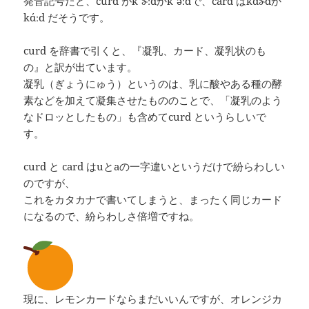
発音記号だと、curd がkˈɚːdかkˈəːdで、card はkάɚdか
kάːd だそうです。
curd を辞書で引くと、『凝乳、カード、凝乳状のも
の』と訳が出ています。
凝乳（ぎょうにゅう）というのは、乳に酸やある種の酵
素などを加えて凝集させたもののことで、「凝乳のよう
なドロッとしたもの」も含めてcurd というらしいで
す。
curd と card はuとaの一字違いというだけで紛らわしい
のですが、
これをカタカナで書いてしまうと、まったく同じカード
になるので、紛らわしさ倍増ですね。
現に、レモンカードならまだいいんですが、オレンジカ