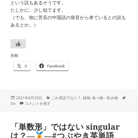
という説もあるそうです。
たしかに、少し似てます。
（でも、他に苦瓜の中国語の発音から来ているとの説も
あるとか。）
共有:
X
Facebook
投
カ
タ
2021年8月29日
これ英語でなに？
,
植物
,
食べ物・飲み物
稿
ゴーヤーは英語で何？―
テ
―#つぶやき英単語 1409 に
グ
Go
コメントを残す
日:
ゴ
リ
ー
「単数形」ではない singular
は？―
―#つぶやき英単語