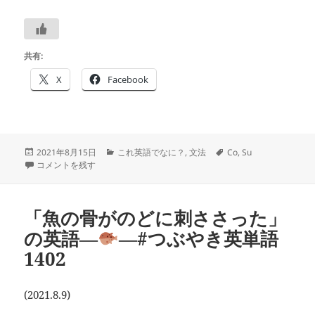
共有:
X
Facebook
投
カ
タ
2021年8月15日
これ英語でなに？
,
文法
Co
,
Su
稿
英語で最上級は？―
―#つぶやき英単語 1403 に
テ
グ
コメントを残す
日:
ゴ
リ
ー
「魚の骨がのどに刺ささった」
の英語―
―#つぶやき英単語
1402
(2021.8.9)