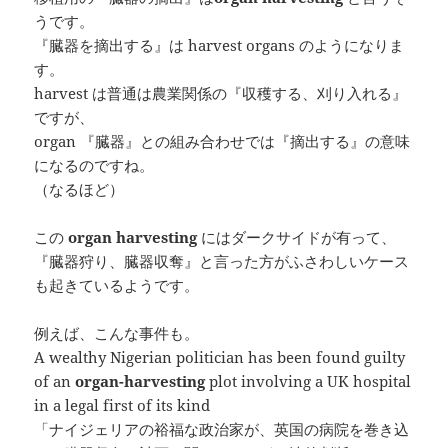
うです。
『臓器を摘出する』は harvest organs のようになりま
す。
harvest は普通は農業関係の『収穫する、刈り入れる』
ですが、
organ 『臓器』との組み合わせでは『摘出する』の意味
になるのですね。
（なるほど）
この
organ harvesting
にはダークサイドが有って、
『臓器狩り、臓器収奪』と言った方がふさわしいケース
も起きているようです。
例えば、こんな事件も。
A wealthy Nigerian politician has been found guilty
of an
organ-harvesting
plot involving a UK hospital
in a legal first of its kind
「ナイジェリアの裕福な政治家が、英国の病院を巻き込