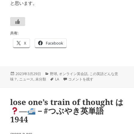
と思います。
共有:
X
Facebook
投
カ
2023年3月29日
野球
,
オンライン英会話
,
この英語どんな意
稿
テ
タ
laudable は
－
－#つぶやき英単語 1945
味？
,
ニュース
,
未分類
LA
コメントを残す
日:
ゴ
グ
リ
ー
lose one’s train of thought は
―
－#つぶやき英単語
1944