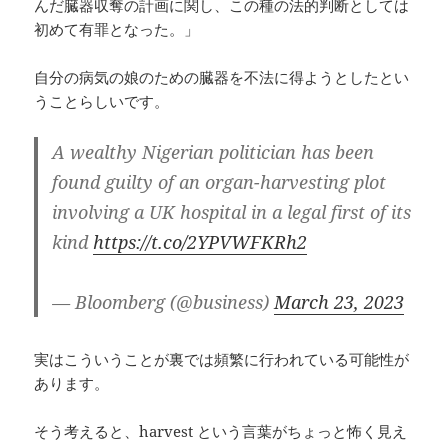
んだ臓器収奪の計画に関し、この種の法的判断としては
初めて有罪となった。」
自分の病気の娘のための臓器を不法に得ようとしたとい
うことらしいです。
A wealthy Nigerian politician has been
found guilty of an organ-harvesting plot
involving a UK hospital in a legal first of its
kind
https://t.co/2YPVWFKRh2
— Bloomberg (@business)
March 23, 2023
実はこういうことが裏では頻繁に行われている可能性が
あります。
そう考えると、harvest という言葉がちょっと怖く見え