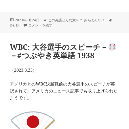
投
カ
タ
2023年3月24日
この英語どんな意味？
,
紛らわしい！
稿
difference と deference －
テ
―#つぶやき英単語 1939 に
グ
De
,
Di
コメントを残す
日:
ゴ
リ
ー
WBC: 大谷選手のスピーチ－
－#つぶやき英単語 1938
（2023.3.23）
アメリカとのWBC決勝戦前の大谷選手のスピーチが英
訳されて、アメリカのニュース記事でも取り上げられた
ようです。