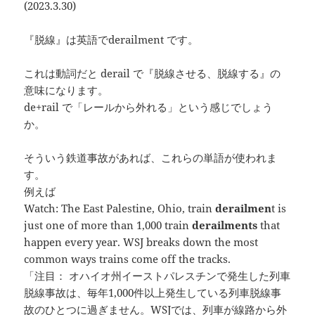
(2023.3.30)
『脱線』は英語でderailment です。
これは動詞だと derail で『脱線させる、脱線する』の
意味になります。
de+rail で「レールから外れる」という感じでしょう
か。
そういう鉄道事故があれば、これらの単語が使われま
す。
例えば
Watch: The East Palestine, Ohio, train
derailmen
t is
just one of more than 1,000 train
derailments
that
happen every year. WSJ breaks down the most
common ways trains come off the tracks.
「注目： オハイオ州イーストパレスチンで発生した列車
脱線事故は、毎年1,000件以上発生している列車脱線事
故のひとつに過ぎません。WSJでは、列車が線路から外