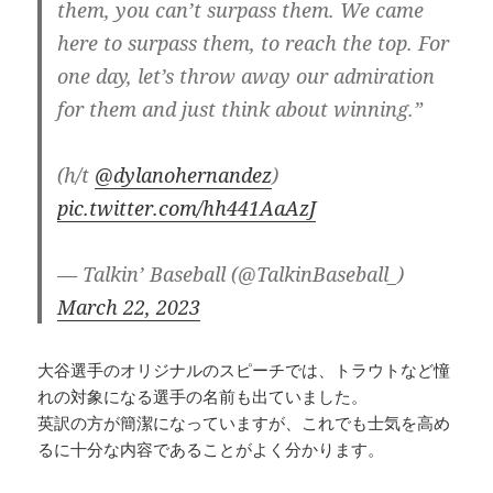
them, you can’t surpass them. We came
here to surpass them, to reach the top. For
one day, let’s throw away our admiration
for them and just think about winning.”
(h/t
@dylanohernandez
)
pic.twitter.com/hh441AaAzJ
— Talkin’ Baseball (@TalkinBaseball_)
March 22, 2023
大谷選手のオリジナルのスピーチでは、トラウトなど憧
れの対象になる選手の名前も出ていました。
英訳の方が簡潔になっていますが、これでも士気を高め
るに十分な内容であることがよく分かります。