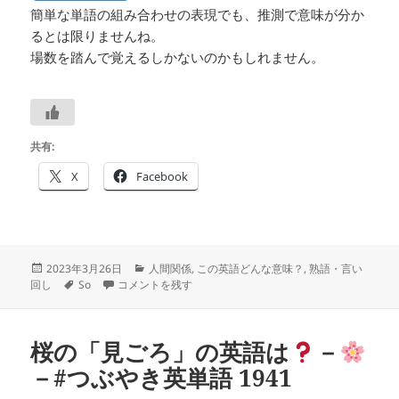
簡単な単語の組み合わせの表現でも、推測で意味が分か
るとは限りませんね。
場数を踏んで覚えるしかないのかもしれません。
共有:
X
Facebook
投
カ
2023年3月26日
人間関係
,
この英語どんな意味？
,
熟語・言い
稿
タ
so and so は
テ
―
―#つぶやき英単語 1942 に
回し
So
コメントを残す
日:
グ
ゴ
リ
ー
桜の「見ごろ」の英語は
－
－#つぶやき英単語 1941