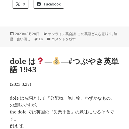
X
Facebook
投
カ
2023年3月28日
オンライン英会話
,
この英語どんな意味？
,
熟
稿
タ
テ
lose one’s train of thought は
―
－#つぶやき英単語
語・言い回し
Lo
コメントを残す
日:
グ
ゴ
リ
ー
dole は
―
―#つぶやき英単
語 1943
(2023.3.27)
dole は名詞として『分配物、施し物、わずかなもの』
の意味ですが、
the dole では英国の『失業手当』の意味になるそうで
す。
例えば、