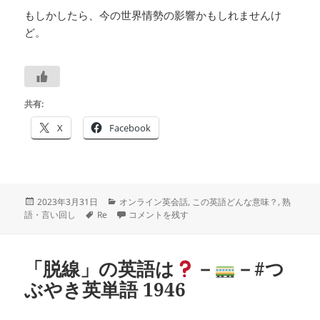
もしかしたら、今の世界情勢の影響かもしれませんけ
ど。
共有:
X
Facebook
投
カ
2023年3月31日
オンライン英会話
,
この英語どんな意味？
,
熟
稿
タ
テ
red-letter day は
－
－＃つぶやき英単語 1947 に
語・言い回し
Re
コメントを残す
日:
グ
ゴ
リ
ー
「脱線」の英語は
－
－#つ
ぶやき英単語 1946