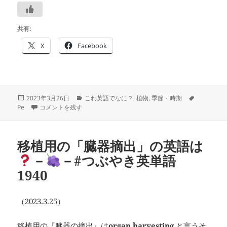
共有:
X
Facebook
投
カ
タ
2023年3月26日
これ英語でなに？
,
植物
,
季節・時期
稿
桜の「見ごろ」の英語は
テ
－
－#つぶやき英単語 1941 に
グ
Pe
コメントを残す
日:
ゴ
リ
ー
移植用の「臓器摘出」の英語は
－
－#つぶやき英単語
1940
（2023.3.25）
移植用の『臓器の摘出』は
organ harvesting
と言うそ