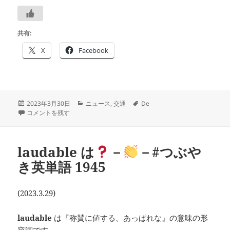
共有:
X
Facebook
投
カ
タ
2023年3月30日
ニュース
,
交通
De
稿
「脱線」の英語は
－
－#つぶやき英単語 1946 に
テ
グ
コメントを残す
日:
ゴ
リ
ー
laudable は
－
－#つぶや
き英単語 1945
(2023.3.29)
laudable
は『称賛に値する、あっぱれな』の意味の形
容詞です。