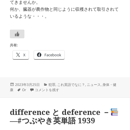
てきませんか。
何か、臓器が農作物と同じように収穫されて取引されて
いるような・・・。
共有:
X
Facebook
投
カ
2023年3月25日
犯罪
,
これ英語でなに？
,
ニュース
,
身体・健
稿
タ
移植用の「臓器摘出」の英語は
テ
－
－#つぶやき英単語 1940
康
Or
コメントを残す
日:
グ
ゴ
リ
ー
difference と deference －
―#つぶやき英単語 1939