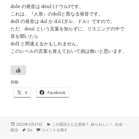
dole の発音は dóul (ドウル)です。
これは、『人形』のdollと異なる発音です。
doll の発音は dɑl か dɔl (ダル、ドル）ですので。
ただ、doul という言葉を知らずに、リスニングの中で
音を聞いたら
doll と間違えるかもしれません。
このレベルの言葉も覚えておいて損は無いと思います。
共有:
X
Facebook
投
カ
2023年3月27日
この英語どんな意味？
,
紛らわしい！
,
社会・
稿
タ
dole は
テ
―
―#つぶやき英単語 1943 に
政治
Do
コメントを残す
日:
グ
ゴ