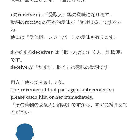
rの
receiver
は『受取人』等の意味になります。
動詞のreceive の基本的意味が『受け取る』ですから
ね。
他には『受信機、レシーバー』の意味も有ります。
dで始まる
deceiver
は『欺（あざむ）く人、詐欺師』
です。
deceive が『だます、欺く』の意味の動詞です。
両方、使ってみましょう。
The
receiver
of that package is a
deceiver
, so
please catch him or her immediately.
「その荷物の受取人は詐欺師ですから、すぐに捕まえて
ください」