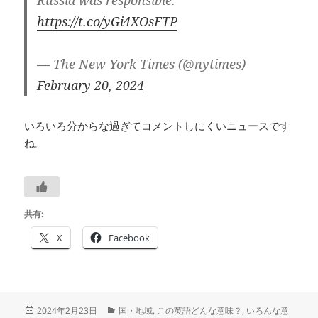
https://t.co/yGi4XOsFTP
— The New York Times (@nytimes)
February 20, 2024
いろいろ分からな過ぎてコメントしにくいニュースです
ね。
共有:
X
Facebook
投
カ
2024年2月23日
国・地域
,
この英語どんな意味？
,
いろんな意