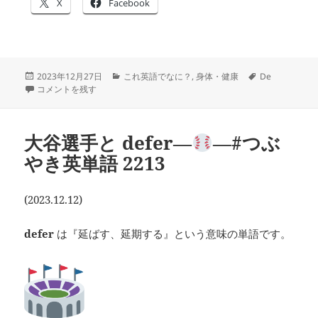
X
Facebook
投
カ
タ
2023年12月27日
これ英語でなに？
,
身体・健康
De
稿
英語で「入れ歯」は
―
テ
―#つぶやき英単語 2228 に
グ
コメントを残す
日:
ゴ
リ
ー
大谷選手と defer―
―#つぶ
やき英単語 2213
(2023.12.12)
defer
は『延ばす、延期する』という意味の単語です。