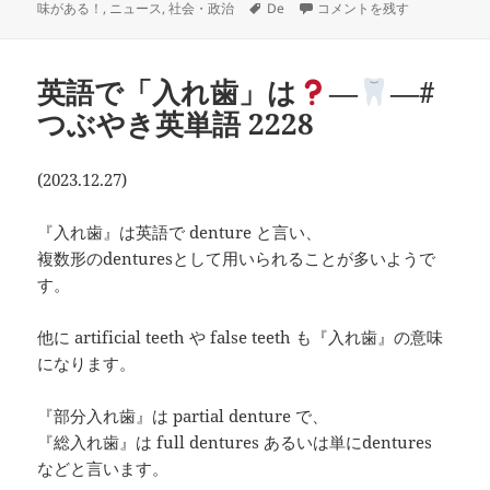
稿
テ
タ
欠陥じゃない方の defect は
味がある！
,
ニュース
,
社会・政治
De
コメントを残す
日:
ゴ
グ
リ
ー
英語で「入れ歯」は
―
―#
つぶやき英単語 2228
(2023.12.27)
『入れ歯』は英語で denture と言い、
複数形のdenturesとして用いられることが多いようで
す。
他に artificial teeth や false teeth も『入れ歯』の意味
になります。
『部分入れ歯』は partial denture で、
『総入れ歯』は full dentures あるいは単にdentures
などと言います。