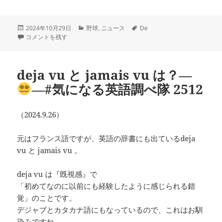
投
カ
タ
2024年10月29日
野球
,
ニュース
De
稿
DHは？－
－#気になる英語調べ隊 2544 に
テ
グ
コメントを残す
日:
ゴ
リ
ー
deja vu と jamais vu は？―
―#気になる英語調べ隊 2512
（2024.9.26）
元はフランス語ですが、英語の辞書にも出ているdeja
vu と jamais vu 。
deja vu は『既視感』で
「初めてなのに以前にも経験したように感じられる錯
覚」のことです。
デジャブとカタカナ語にもなっているので、これはお馴
染みですね。