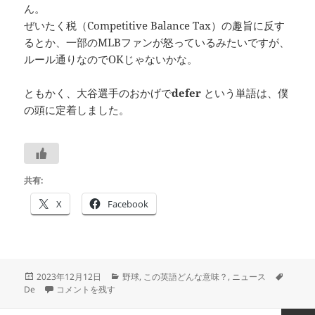
ん。
ぜいたく税（Competitive Balance Tax）の趣旨に反す
るとか、一部のMLBファンが怒っているみたいですが、
ルール通りなのでOKじゃないかな。
ともかく、大谷選手のおかげで
defer
という単語は、僕
の頭に定着しました。
共有:
X
Facebook
投
カ
タ
2023年12月12日
野球
,
この英語どんな意味？
,
ニュース
稿
大谷選手と defer―
テ
―#つぶやき英単語 2213 に
グ
De
コメントを残す
日:
ゴ
リ