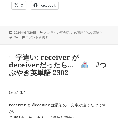
X
Facebook
投
カ
2024年6月20日
オンライン英会話
,
この英語どんな意味？
稿
タ
debunk は
―
テ
―#つぶやき英単語 2409 に
De
コメントを残す
日:
グ
ゴ
リ
ー
一字違い: receiver が
deceiverだったら…―
―#つ
ぶやき英単語 2302
(2024.3.7)
receiver
と
deceiver
は最初の一文字が違うだけです
が、
意味は全く違います。（当たり前か）