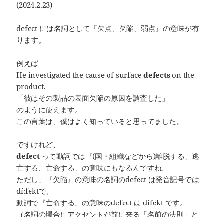
(2024.2.23)
defect には名詞として『欠点、欠陥、弱点』の意味が有
ります。
例えば
He investigated the cause of surface
defects
on the
product.
「彼はその製品の表面欠陥の原因を調査した」
のように使えます。
この言葉は、僕はよく知っていると思ってました。
ですけれど、
defect
って動詞では『(国・組織などから)離脱する、逃
亡する、亡命する』の意味にもなるんですね。
ただし、『欠陥』の意味の名詞のdefect は発音記号では
díːfektで、
動詞で『亡命する』の意味のdefect は difékt です。
（名詞の場合にアクセントが前に来る「名前の法則」と