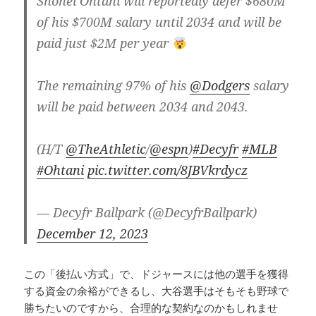
Shohei Ohtani will reportedly defer $680M
of his $700M salary until 2034 and will be
paid just $2M per year
The remaining 97% of his
@Dodgers
salary
will be paid between 2034 and 2043.
(H/T
@TheAthletic
/
@espn
)
#Decyfr
#MLB
#Ohtani
pic.twitter.com/8JBVkrdycz
— Decyfr Ballpark (@DecyfrBallpark)
December 12, 2023
この「後払い方式」で、ドジャースには他の選手を獲得
する資金の余裕ができるし、大谷選手はそもそも野球で
勝ちたいのですから、合理的な契約なのかもしれませ