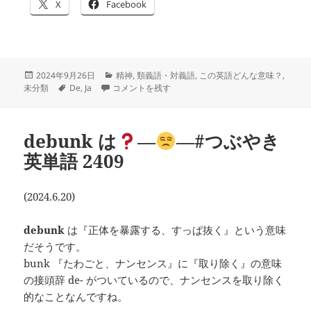
X
Facebook
投
カ
2024年9月26日
精神
,
類義語・対義語
,
この英語どんな意味？
,
稿
タ
deja vu と jamais vu は？―
テ
―#気になる英語調べ隊 2
未分類
De
,
Ja
コメントを残す
日:
グ
ゴ
リ
ー
debunk は
―
―#つぶやき
英単語 2409
(2024.6.20)
debunk
は『正体を暴露する、すっぱ抜く』という意味
だそうです。
bunk 『たわごと、ナンセンス』に『取り除く』の意味
の接頭辞 de- がついているので、ナンセンスを取り除く
的なことなんですね。