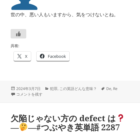
世の中、悪い人もいますから、気をつけないとね。
共有:
X
Facebook
投
カ
タ
2024年3月7日
犯罪
,
この英語どんな意味？
De
,
Re
稿
一字違い: receiver が deceiverだったら…―
テ
―#つぶやき英単語 2302 に
グ
コメントを残す
日:
ゴ
リ
ー
欠陥じゃない方の defect は
―
―#つぶやき英単語 2287