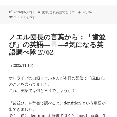
投
カ
タ
2026年6月2日
化学
,
これ英語でなに？
Po
,
De
稿
「毒劇物」の英語は？―
テ
―#気になる英語調べ隊 2904 に
グ
コメントを残す
日:
ゴ
リ
ー
ノエル団長の言葉から：「歯並
び」の英語―
―#気になる英
語調べ隊 2762
（2025.11.16）
ホロライブの白銀ノエルさんが本日の配信で『歯並び』
のことを言ってました。
これ、英語では何と言うでしょうか？
『歯並び』を辞書で調べると、dentition という単語が
出てきました。
でも、逆に dentition を辞書で引くと『歯列、歯群、生