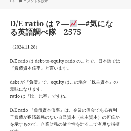
稿
ノエル団長の言葉から：「歯並び」の英語―
テ
―#気になる英語調べ隊 2
グ
De
コメントを残す
日:
ゴ
リ
ー
D/E ratio は？―
―#気にな
る英語調べ隊 2575
（2024.11.28）
D/E ratio は debt-to-equity ratio のことで、日本語では
『負債資本倍率』と言います。
debt が『負債』で、equity はこの場合『株主資本』の
意味になります。
ratio は『比、比率』ですね。
D/E ratio 『負債資本倍率』は、企業の借金である有利
子負債が返済義務のない自己資本（株主資本）の何倍か
を示すもので、企業財務の健全性を計る上で有用な指標
です。