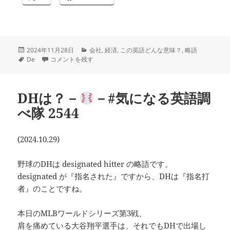
投
カ
2024年11月28日
会社
,
経済
,
この英語どんな意味？
,
略語
稿
タ
D/E ratio は？―
テ
―#気になる英語調べ隊 2575 に
De
コメントを残す
日:
グ
ゴ
リ
ー
DHは？－
－#気になる英語調
べ隊 2544
(2024.10.29)
野球のDHは designated hitter の略語です。
designated が『指名された』ですから、DHは『指名打
者』のことですね。
本日のMLBワールドシリーズ第3戦、
肩を痛めている大谷翔平選手は、それでもDHで出場し