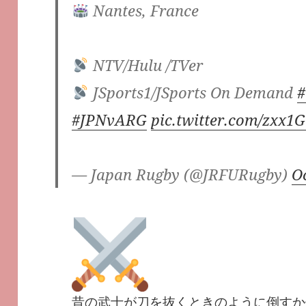
Nantes, France
NTV/Hulu /TVer
JSports1/JSports On Demand
#JPNvARG
pic.twitter.com/zxx1
— Japan Rugby (@JRFURugby)
O
昔の武士が刀を抜くときのように倒すか