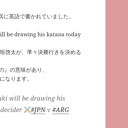
Xに英語で書かれていました。
ill be drawing his katana today
垣啓太が、準々決勝行きを決める
るもの』の意味があり、
になります。
ki will be drawing his
l decider
#JPN
v
#ARG