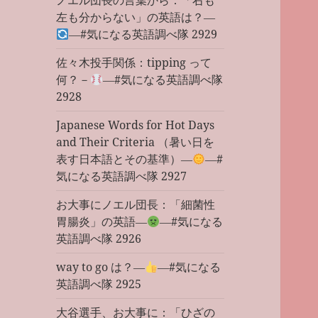
ノエル団長の言葉から：「右も
左も分からない」の英語は？―
―#気になる英語調べ隊 2929
佐々木投手関係：tipping って
何？－
―#気になる英語調べ隊
2928
Japanese Words for Hot Days
and Their Criteria （暑い日を
表す日本語とその基準）―
―#
気になる英語調べ隊 2927
お大事にノエル団長：「細菌性
胃腸炎」の英語―
―#気になる
英語調べ隊 2926
way to go は？―
―#気になる
英語調べ隊 2925
大谷選手、お大事に：「ひざの