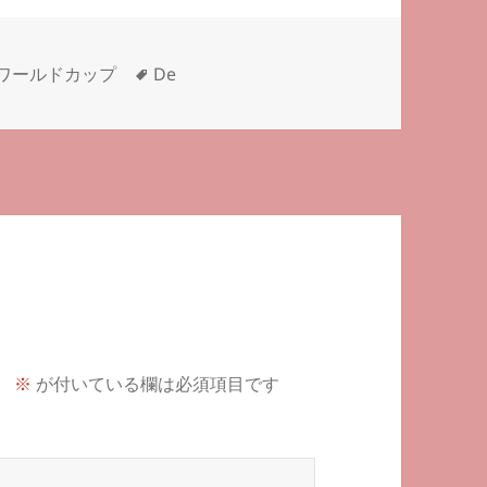
タ
ワールドカップ
De
グ
。
※
が付いている欄は必須項目です