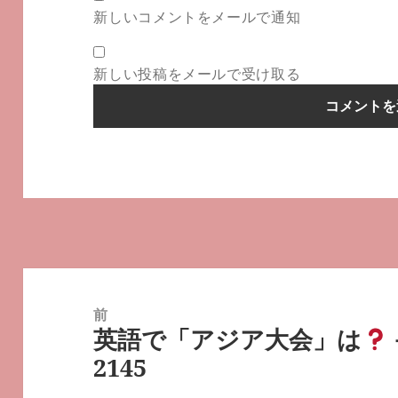
新しいコメントをメールで通知
新しい投稿をメールで受け取る
投
稿
前
英語で「アジア大会」は
ナ
前
2145
ビ
の
ゲ
投