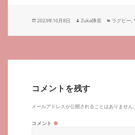
投
作
カ
2023年10月8日
Zuka隊長
ラグビー
,
稿
成
テ
日:
者
ゴ
リ
ー
コメントを残す
メールアドレスが公開されることはありません
コメント
※