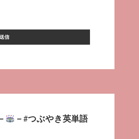
－
－#つぶやき英単語