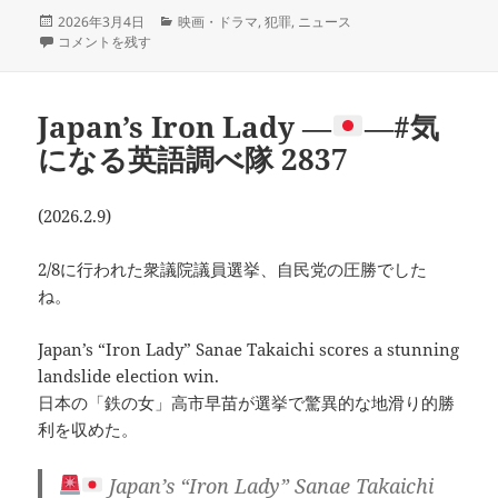
投
カ
2026年3月4日
映画・ドラマ
,
犯罪
,
ニュース
稿
staged robberyは？－🖋－#気になる英語調べ隊 2859 に
テ
コメントを残す
日:
ゴ
リ
ー
Japan’s Iron Lady ―
―#気
になる英語調べ隊 2837
(2026.2.9)
2/8に行われた衆議院議員選挙、自民党の圧勝でした
ね。
Japan’s “Iron Lady” Sanae Takaichi scores a stunning
landslide election win.
日本の「鉄の女」高市早苗が選挙で驚異的な地滑り的勝
利を収めた。
Japan’s “Iron Lady” Sanae Takaichi