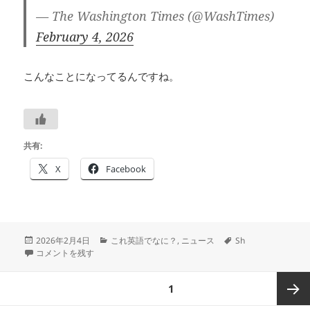
— The Washington Times (@WashTimes)
February 4, 2026
こんなことになってるんですね。
共有:
X
Facebook
投
カ
タ
2026年2月4日
これ英語でなに？
,
ニュース
Sh
稿
「撃墜」の英語―🛩―気になる英語調べ隊 2832 に
テ
グ
コメントを残す
日:
ゴ
リ
投
ページ
1
ー
稿