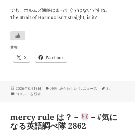
でも、ホルムズ海峡はまっすぐではないですね。
The Strait of Hormuz isn’t straight, is it?
共有:
X
Facebook
投
カ
タ
2026年3月13日
地理
,
紛らわしい！
,
ニュース
St
稿
「ホルムズ海峡」の英語－
テ
－#気になる英語調べ隊 2863 に
グ
コメントを残す
日:
ゴ
リ
ー
mercy rule は？－
－#気に
なる英語調べ隊 2862