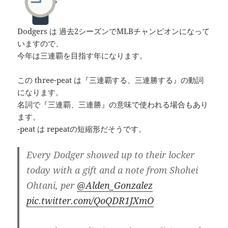
Dodgers は 過去2シーズンでMLBチャンピオンになって
いますので、
今年は三連覇を目指す年になります。
この three-peat は『三連覇する、三連勝する』の動詞
になります。
名詞で『三連覇、三連勝』の意味で使われる場合もあり
ます。
-peat は repeatの短縮形だそうです。
Every Dodger showed up to their locker
today with a gift and a note from Shohei
Ohtani, per
@Alden_Gonzalez
pic.twitter.com/QoQDR1JXmO