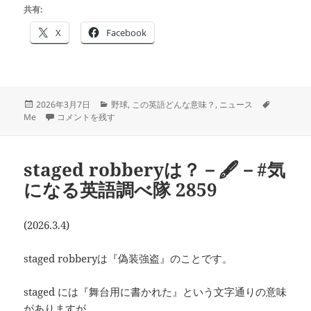
共有:
X
Facebook
投
カ
タ
2026年3月7日
野球
,
この英語どんな意味？
,
ニュース
稿
mercy rule は？－
テ
－#気になる英語調べ隊 2862 に
グ
Me
コメントを残す
日:
ゴ
リ
ー
staged robberyは？－🖋－#気
になる英語調べ隊 2859
(2026.3.4)
staged robberyは『偽装強盗』のことです。
staged には『舞台用に書かれた』という文字通りの意味
がありますが、