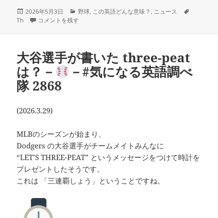
投
カ
タ
2026年5月3日
野球
,
この英語どんな意味？
,
ニュース
稿
村上選手：Three True Outcomes －
テ
―#気になる英語調べ隊 2893 
グ
Th
コメントを残す
日:
ゴ
リ
ー
大谷選手が書いた three-peat
は？－
－#気になる英語調べ
隊 2868
(2026.3.29)
MLBのシーズンが始まり、
Dodgers の大谷選手がチームメイトみんなに
“LET’S THREE-PEAT” というメッセージをつけて時計を
プレゼントしたそうです。
これは 「三連覇しょう」ということですね。