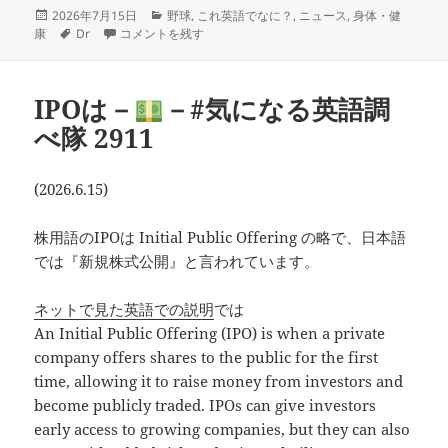
投
カ
2026年7月15日
野球
,
これ英語でなに？
,
ニュース
,
身体・健
稿
タ
大谷選手、お大事に：「ひざの水」の英語は？―
テ
－#気になる
康
Dr
コメントを残す
日:
グ
ゴ
リ
ー
IPOは－
－#気になる英語調
べ隊 2911
(2026.6.15)
株用語のIPOは Initial Public Offering の略で、日本語
では『新規株式公開』と言われています。
ネットで見た英語での説明
では
An Initial Public Offering (IPO) is when a private
company offers shares to the public for the first
time, allowing it to raise money from investors and
become publicly traded. IPOs can give investors
early access to growing companies, but they can also