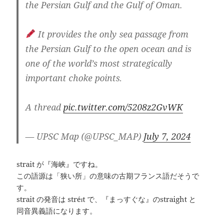
the Persian Gulf and the Gulf of Oman.
It provides the only sea passage from
the Persian Gulf to the open ocean and is
one of the world’s most strategically
important choke points.
A thread
pic.twitter.com/5208z2GvWK
— UPSC Map (@UPSC_MAP)
July 7, 2024
strait が『海峡』ですね。
この語源は「狭い所」の意味の古期フランス語だそうで
す。
strait の発音は stréɪt で、『まっすぐな』のstraight と
同音異義語になります。