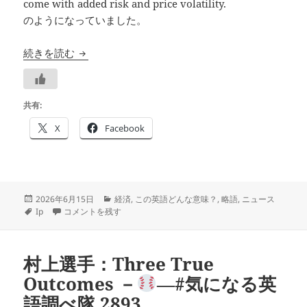
come with added risk and price volatility.
のようになっていました。
IPOは－
－#気になる英語調べ隊 2911
続きを読む
共有:
X
Facebook
投
カ
2026年6月15日
経済
,
この英語どんな意味？
,
略語
,
ニュース
稿
タ
IPOは－
－#気になる英語調べ隊 2911 に
テ
Ip
コメントを残す
日:
グ
ゴ
リ
ー
村上選手：Three True
Outcomes －
―#気になる英
語調べ隊 2893