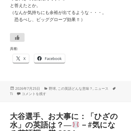
と答えたとか。
（なんか気持ちにも余裕が出てるような・・・。
恐るべし、ビッググローブ効果 ‼ ）
共有:
X
Facebook
投
カ
タ
2026年7月25日
野球
,
この英語どんな意味？
,
ニュース
稿
佐々木投手関係：tipping って何？－
テ
―#気になる英語調べ隊 2928 に
グ
Ti
コメントを残す
日:
ゴ
リ
ー
大谷選手、お大事に：「ひざの
水」の英語は？―
－#気にな