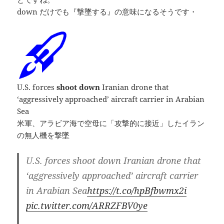
down だけでも『撃墜する』の意味になるそうです・
U.S. forces
shoot down
Iranian drone that
‘aggressively approached’ aircraft carrier in Arabian
Sea
米軍、アラビア海で空母に「攻撃的に接近」したイラン
の無人機を撃墜
U.S. forces shoot down Iranian drone that
‘aggressively approached’ aircraft carrier
in Arabian Sea
https://t.co/hpBfbwmx2i
pic.twitter.com/ARRZFBV0ye