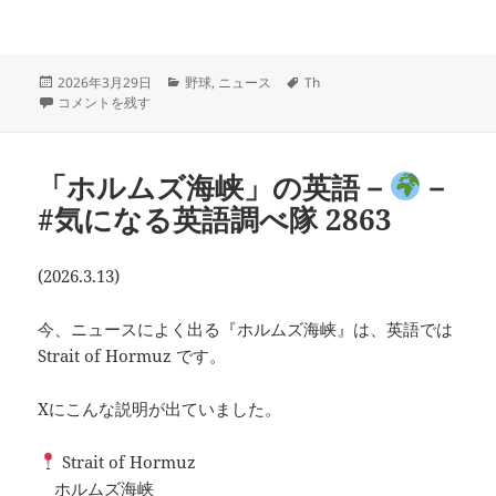
投
カ
タ
2026年3月29日
野球
,
ニュース
Th
稿
大谷選手が書いた three-peat は？－
テ
－#気になる英語調べ隊 2868 に
グ
コメントを残す
日:
ゴ
リ
ー
「ホルムズ海峡」の英語－
－
#気になる英語調べ隊 2863
(2026.3.13)
今、ニュースによく出る『ホルムズ海峡』は、英語では
Strait of Hormuz です。
Xにこんな説明が出ていました。
Strait of Hormuz
ホルムズ海峡