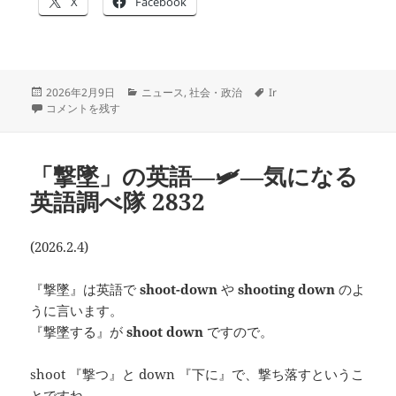
X
Facebook
投
カ
タ
2026年2月9日
ニュース
,
社会・政治
Ir
稿
Japan’s Iron Lady ―
テ
―#気になる英語調べ隊 2837 に
グ
コメントを残す
日:
ゴ
リ
ー
「撃墜」の英語―🛩―気になる
英語調べ隊 2832
(2026.2.4)
『撃墜』は英語で
shoot-down
や
shooting down
のよ
うに言います。
『撃墜する』が
shoot down
ですので。
shoot 『撃つ』と down 『下に』で、撃ち落すというこ
とですね。