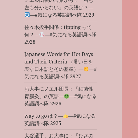
ノエル団長の言葉から：「右も
左も分からない」の英語は？―
―#気になる英語調べ隊 2929
佐々木投手関係：tipping って
何？－
―#気になる英語調べ隊
2928
Japanese Words for Hot Days
and Their Criteria （暑い日を
表す日本語とその基準）―
―#
気になる英語調べ隊 2927
お大事にノエル団長：「細菌性
胃腸炎」の英語―
―#気になる
英語調べ隊 2926
way to go は？―
―#気になる
英語調べ隊 2925
大谷選手、お大事に：「ひざの