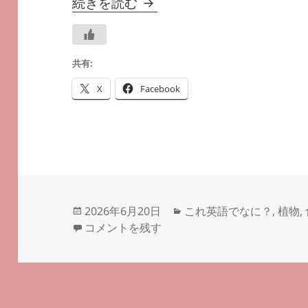
あの「マッシュルーム」の
続きを読む
共有:
X
Facebook
投
カ
2026年6月20日
これ英語でなに？
,
植物
,
稿
あの「マッシュルーム」の英語は？―
テ
―#気
コメントを残す
日:
ゴ
リ
ー