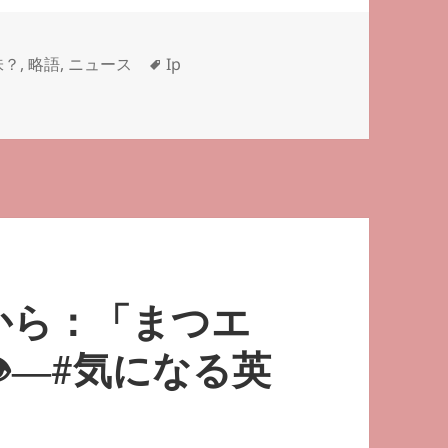
タ
味？
,
略語
,
ニュース
Ip
グ
から：「まつエ
―#気になる英