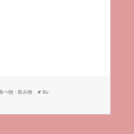
英語は？―
―#気になる英語調べ隊 2914
タ
食べ物・飲み物
Bu
になる英語調べ隊 2914 に
グ