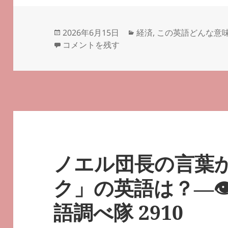
投
カ
2026年6月15日
経済
,
この英語どんな意
稿
IPOは－
－#気になる英語調べ隊 2911 に
テ
コメントを残す
日:
ゴ
リ
ー
ノエル団長の言葉
ク」の英語は？―
語調べ隊 2910