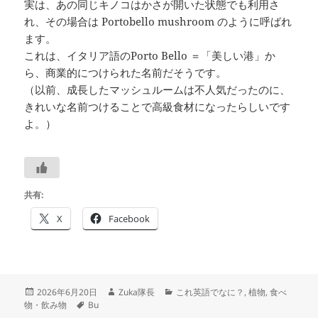
実は、あの同じキノコはかさが開いた状態でも利用さ
れ、その場合は Portobello mushroom のように呼ばれ
ます。
これは、イタリア語のPorto Bello ＝「美しい港」か
ら、商業的につけられた名前だそうです。
（以前、成長したマッシュルームは不人気だったのに、
きれいな名前つけることで高級食材になったらしいです
よ。）
共有:
X
Facebook
投
作
カ
2026年6月20日
Zuka隊長
これ英語でなに？
,
植物
,
食べ
稿
タ
成
テ
物・飲み物
Bu
日:
グ
者
ゴ