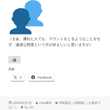
（まあ、優れた人でも、マウントをとるようなことをせ
ず、謙虚な態度という方が好ましいと思いますが）
共有:
X
Facebook
投
作
カ
2026年6月7日
Zuka隊長
和製英語
,
人間関係
,
これ英語で
稿
タ
成
テ
なに？
Ac
,
On