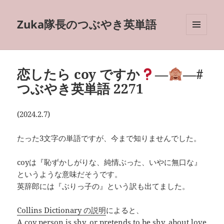
Zuka隊長のつぶやき英単語
メニュ
ーとウ
ィジェ
ット
恋したら coy ですか
―
―#
つぶやき英単語 2271
(2024.2.7)
たった3文字の単語ですが、今まで知りませんでした。
coyは『恥ずかしがりな、純情ぶった、いやに無口な』
というような意味だそうです。
英辞郎には『ぶりっ子の』という訳も出てました。
Collins Dictionary の説明
によると、
A coy person is shy, or pretends to be shy, about love