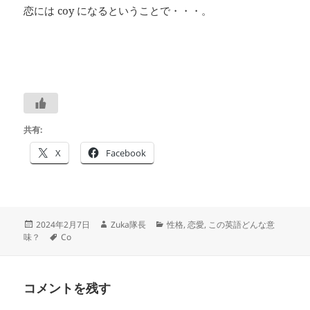
恋には coy になるということで・・・。
共有:
X
Facebook
投
作
カ
2024年2月7日
Zuka隊長
性格
,
恋愛
,
この英語どんな意
稿
タ
成
テ
味？
Co
日:
グ
者
ゴ
リ
ー
コメントを残す