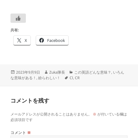
共有:
X
Facebook
投
作
カ
2023年9月9日
Zuka隊長
この英語どんな意味？
,
いろん
稿
成
タ
テ
な意味がある！
,
紛らわしい！
Cl
,
CR
日:
者
グ
ゴ
リ
ー
コメントを残す
メールアドレスが公開されることはありません。
※
が付いている欄は
必須項目です
コメント
※