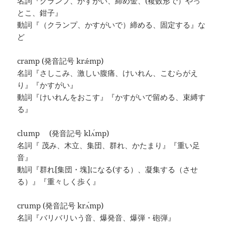
名詞『クランプ、かすがい、締め金、(複数形で）やっ
とこ、鉗子』
動詞『（クランプ、かすがいで）締める、固定する』な
ど
cramp (発音記号 krǽmp)
名詞『さしこみ、激しい腹痛、けいれん、こむらがえ
り』『かすがい』
動詞『けいれんをおこす』『かすがいで留める、束縛す
る』
clump (発音記号 klʌ́mp)
名詞『 茂み、木立、集団、群れ、かたまり』『重い足
音』
動詞『群れ[集団・塊]になる(する）、凝集する（させ
る）』『重々しく歩く』
crump (発音記号 krʌ́mp)
名詞『バリバリいう音、爆発音、爆弾・砲弾』