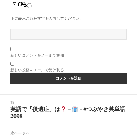
上に表示された文字を入力してください。
新しいコメントをメールで通知
新しい投稿をメールで受け取る
投
前
稿
英語で「後遺症」は
－
－#つぶやき英単語
前
ナ
2098
の
ビ
投
ゲ
稿:
次ページへ
ー