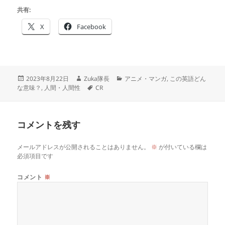
共有:
X
Facebook
投
作
カ
2023年8月22日
Zuka隊長
アニメ・マンガ
,
この英語どん
稿
成
タ
テ
な意味？
,
人間・人間性
CR
日:
者
グ
ゴ
リ
ー
コメントを残す
メールアドレスが公開されることはありません。
※
が付いている欄は
必須項目です
コメント
※