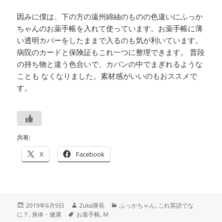
因みに僕は、下の方の遠州綿紬のものの色違いにふっか
ちゃんのお薬手帳を入れて使っています。お薬手帳に薄
い透明カバーをしたままで入るのも気が利いています。
病院のカードと保険証もこれ一つに整理できます。 普段
の持ち物と違う色合いで、カバンの中でまぎれるような
ことも なくなりました。素材感がいいのもおススメで
す。
共有:
X
Facebook
投
作
カ
2019年6月9日
Zuka隊長
ふっかちゃん
,
これ英語でな
稿
タ
成
テ
に？
,
身体・健康
お薬手帳
,
M