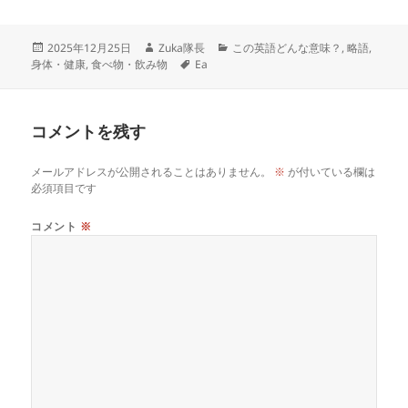
投
作
カ
2025年12月25日
Zuka隊長
この英語どんな意味？
,
略語
,
稿
成
タ
テ
身体・健康
,
食べ物・飲み物
Ea
日:
者
グ
ゴ
リ
ー
コメントを残す
メールアドレスが公開されることはありません。
※
が付いている欄は
必須項目です
コメント
※