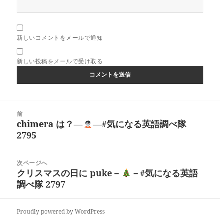
新しいコメントをメールで通知
新しい投稿をメールで受け取る
投
前
稿
chimera は？―
―#気になる英語調べ隊
前
ナ
2795
の
ビ
投
ゲ
稿:
次ページへ
ー
クリスマスの日に puke－
－#気になる英語
次
シ
調べ隊 2797
の
ョ
投
ン
稿:
Proudly powered by WordPress