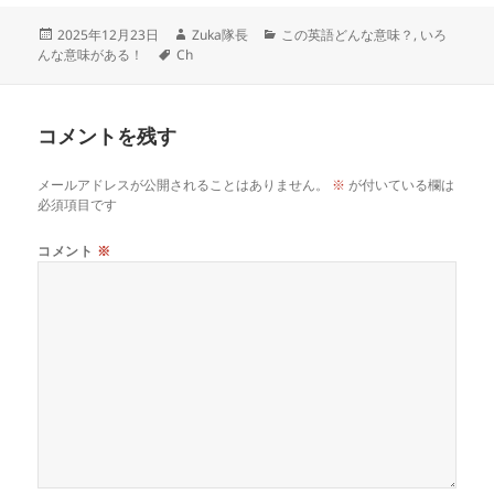
投
作
カ
2025年12月23日
Zuka隊長
この英語どんな意味？
,
いろ
稿
タ
成
テ
んな意味がある！
Ch
日:
グ
者
ゴ
リ
ー
コメントを残す
メールアドレスが公開されることはありません。
※
が付いている欄は
必須項目です
コメント
※