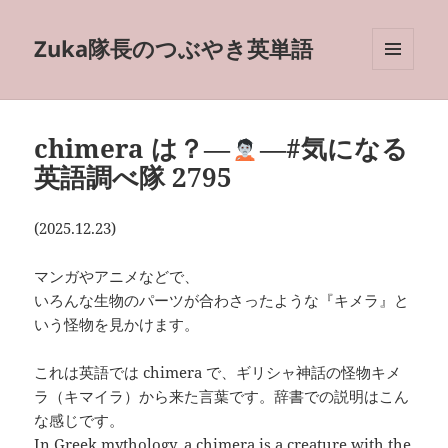
Zuka隊長のつぶやき英単語
メニュ
ーとウ
ィジェ
ット
chimera は？―
―#気になる
英語調べ隊 2795
(2025.12.23)
マンガやアニメなどで、
いろんな生物のパーツが合わさったような『キメラ』と
いう怪物を見かけます。
これは英語では chimera で、ギリシャ神話の怪物キメ
ラ（キマイラ）から来た言葉です。辞書での説明はこん
な感じです。
In Greek mythology, a chimera is a creature with the