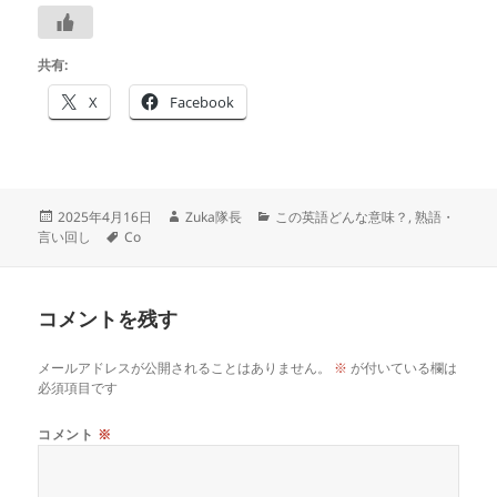
共有:
X
Facebook
投
作
カ
2025年4月16日
Zuka隊長
この英語どんな意味？
,
熟語・
稿
タ
成
テ
言い回し
Co
日:
グ
者
ゴ
リ
ー
コメントを残す
メールアドレスが公開されることはありません。
※
が付いている欄は
必須項目です
コメント
※