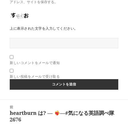
アドレス、サイトを保存する。
上に表示された文字を入力してください。
新しいコメントをメールで通知
新しい投稿をメールで受け取る
投
前
稿
heartburn は? ―
―#気になる英語調べ隊
前
ナ
2676
の
ビ
投