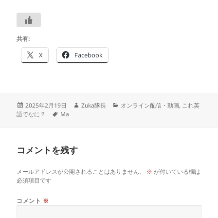
共有:
X
Facebook
投
作
カ
2025年2月19日
Zuka隊長
オンライン配信・動画
,
これ英
稿
タ
成
テ
語でなに？
Ma
日:
グ
者
ゴ
リ
ー
コメントを残す
メールアドレスが公開されることはありません。
※
が付いている欄は
必須項目です
コメント
※