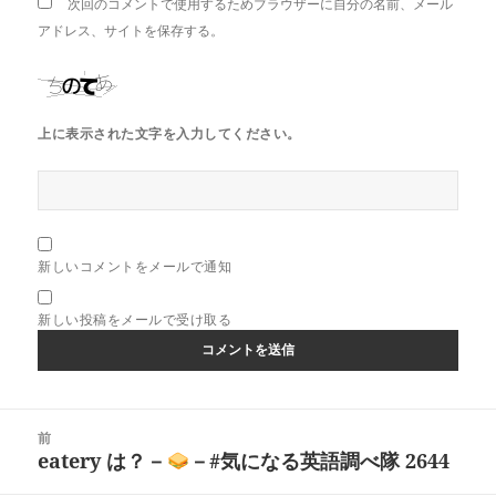
次回のコメントで使用するためブラウザーに自分の名前、メール
アドレス、サイトを保存する。
上に表示された文字を入力してください。
新しいコメントをメールで通知
新しい投稿をメールで受け取る
投
前
稿
eatery は？－
－#気になる英語調べ隊 2644
前
ナ
の