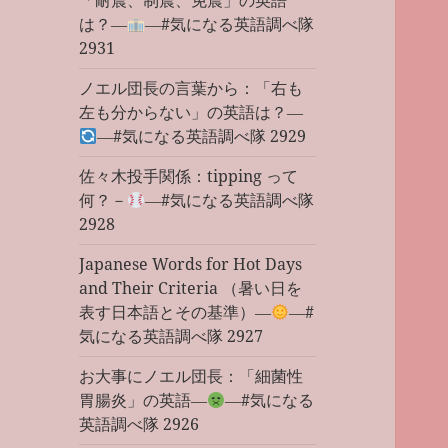
「耐震、制震、免震」の英語
は？―
―#気になる英語調べ隊
2931
ノエル団長の言葉から：「右も
左も分からない」の英語は？―
―#気になる英語調べ隊 2929
佐々木投手関係：tipping って
何？－
―#気になる英語調べ隊
2928
Japanese Words for Hot Days
and Their Criteria （暑い日を
表す日本語とその基準）―
―#
気になる英語調べ隊 2927
お大事にノエル団長：「細菌性
胃腸炎」の英語―
―#気になる
英語調べ隊 2926