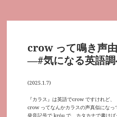
crow って鳴き声
―#気になる英語調べ
(2025.1.7)
『カラス』は英語でcrow ですけれど、
crow ってなんかカラスの声真似にな
発音記号で króu で、カタカナで書