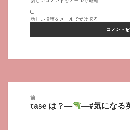
新しいコメントをメールで通知
新しい投稿をメールで受け取る
投
稿
前
tase は？―
―#気になる英
ナ
前
ビ
の
ゲ
投