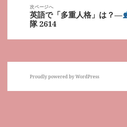
ー
稿:
次ページへ
シ
英語で「多重人格」は？―
次
ョ
隊 2614
の
ン
投
稿:
Proudly powered by WordPress