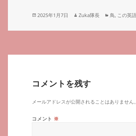
投
作
カ
2025年1月7日
Zuka隊長
鳥
,
この英
稿
成
テ
日:
者
ゴ
リ
ー
コメントを残す
メールアドレスが公開されることはありません
コメント
※