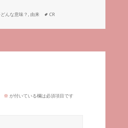
タ
語どんな意味？
,
由来
CR
グ
。
※
が付いている欄は必須項目です