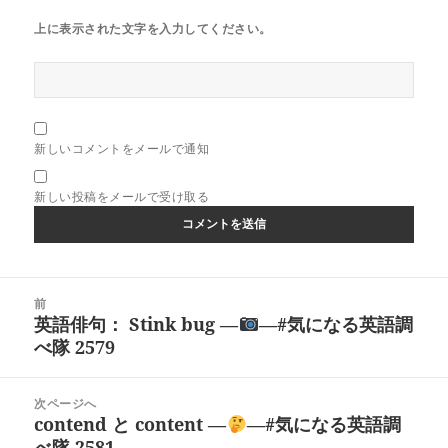
上に表示された文字を入力してください。
新しいコメントをメールで通知
新しい投稿をメールで受け取る
投
前
稿
英語俳句： Stink bug ―
―#気になる英語調
前
ナ
べ隊 2579
の
ビ
投
ゲ
稿:
次ページへ
ー
contend と content ―
―#気になる英語調
次
シ
べ隊 2581
の