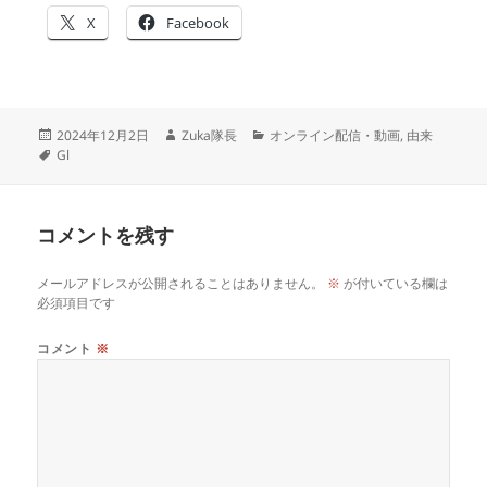
X
Facebook
投
作
カ
2024年12月2日
Zuka隊長
オンライン配信・動画
,
由来
稿
タ
成
テ
Gl
日:
グ
者
ゴ
リ
ー
コメントを残す
メールアドレスが公開されることはありません。
※
が付いている欄は
必須項目です
コメント
※