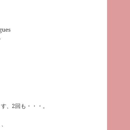
gues
手
ます、2回も・・・。
）、