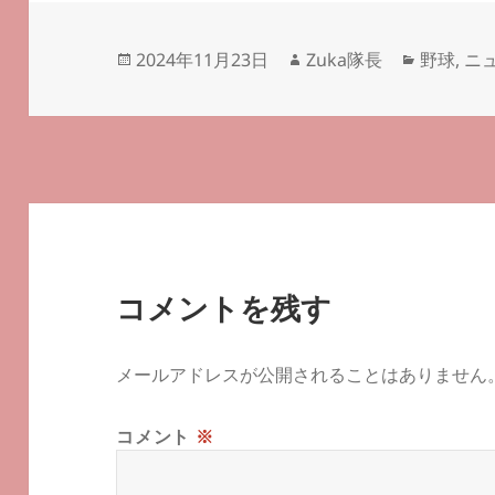
投
作
カ
2024年11月23日
Zuka隊長
野球
,
ニ
稿
成
テ
日:
者
ゴ
リ
ー
コメントを残す
メールアドレスが公開されることはありません
コメント
※