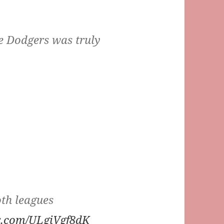
he Dodgers was truly
oth leagues
er.com/ULgiVgf8dK