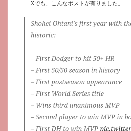
Xでも、こんなポストが有りました。
Shohei Ohtani's first year with t
historic:
– First Dodger to hit 50+ HR
– First 50/50 season in history
– First postseason appearance
– First World Series title
– Wins third unanimous MVP
– Second player to win MVP in b
– First DH to win MVP
pic.twitt