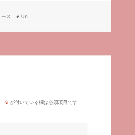
タ
ュース
Un
グ
。
※
が付いている欄は必須項目です