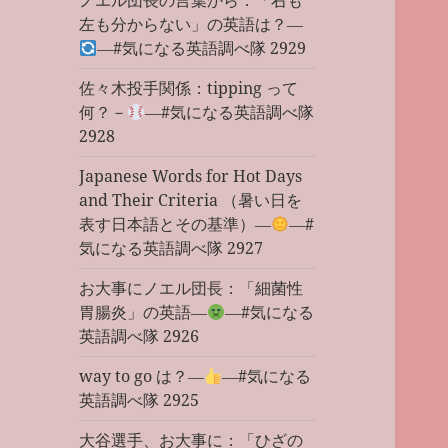
ノエル団長の言葉から：「右も
左も分からない」の英語は？―
―#気になる英語調べ隊 2929
佐々木投手関係：tipping って
何？－
―#気になる英語調べ隊
2928
Japanese Words for Hot Days
and Their Criteria （暑い日を
表す日本語とその基準）―
―#
気になる英語調べ隊 2927
お大事にノエル団長：「細菌性
胃腸炎」の英語―
―#気になる
英語調べ隊 2926
way to go は？―
―#気になる
英語調べ隊 2925
大谷選手、お大事に：「ひざの