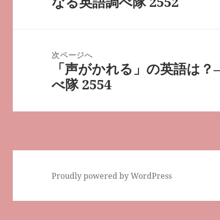
なる英語調べ隊 2552
の
ゲ
投
ー
稿:
シ
次ページへ
ョ
「声がかれる」の英語は？
次
ン
べ隊 2554
の
投
稿:
Proudly powered by WordPress