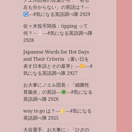
ノエル団長の言葉から：「右も
左も分からない」の英語は？―
―#気になる英語調べ隊 2929
佐々木投手関係：tipping って
何？－
―#気になる英語調べ隊
2928
Japanese Words for Hot Days
and Their Criteria （暑い日を
表す日本語とその基準）―
―#
気になる英語調べ隊 2927
お大事にノエル団長：「細菌性
胃腸炎」の英語―
―#気になる
英語調べ隊 2926
way to go は？―
―#気になる
英語調べ隊 2925
大谷選手、お大事に：「ひざの