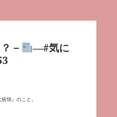
 は？－
―#気に
53
次期大統領』のこと。