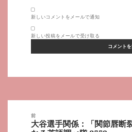
新しいコメントをメールで通知
新しい投稿をメールで受け取る
投
稿
前
大谷選手関係：「関節唇断
ナ
前
ビ