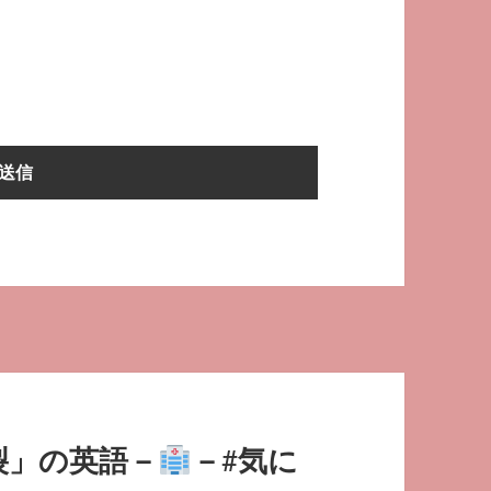
裂」の英語－
－#気に