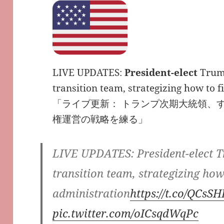
LIVE UPDATES:
President-elect
Trump
transition team, strategizing how to f
「ライブ更新： トランプ次期大統領、
権運営の戦略を練る」
LIVE UPDATES: President-elect 
transition team, strategizing how 
administration
https://t.co/QCs
pic.twitter.com/oICsqdWqPc