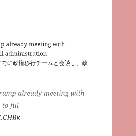
 already meeting with
ill administration
すでに政権移行チームと会談し、政
Trump already meeting with
to fill
SHLCHBk