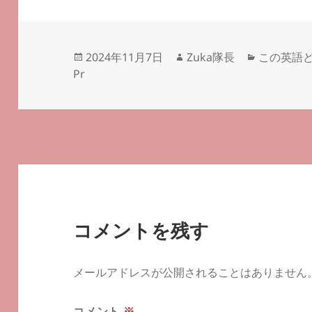
投
作
カ
2024年11月7日
Zuka隊長
この英語
稿
成
テ
Pr
日:
者
ゴ
リ
ー
コメントを残す
メールアドレスが公開されることはありません
コメント
※