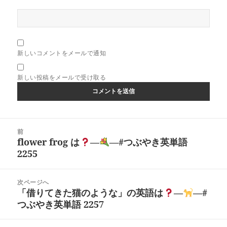
新しいコメントをメールで通知
新しい投稿をメールで受け取る
投
前
稿
flower frog は
―
―#つぶやき英単語
前
ナ
2255
の
ビ
投
ゲ
稿:
次ページへ
ー
「借りてきた猫のような」の英語は
―
―#
次
シ
つぶやき英単語 2257
の
ョ
投
ン