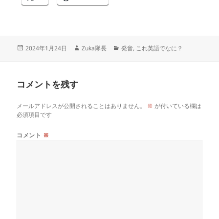
投
作
カ
2024年1月24日
Zuka隊長
発音
,
これ英語でなに？
稿
成
テ
日:
者
ゴ
リ
コメントを残す
ー
メールアドレスが公開されることはありません。
※
が付いている欄は
必須項目です
コメント
※