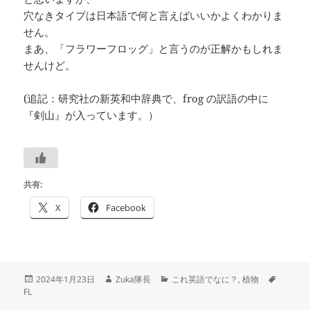
穴なきタイプは日本語で何と言えばいいかよくわかりま
せん。
まあ、「フラワーフロッグ」と言うのが正解かもしれま
せんけど。
(追記：研究社の新英和中辞典で、frog の訳語の中に
『剣山』が入っています。）
共有:
X
Facebook
投
作
カ
タ
2024年1月23日
Zuka隊長
これ英語でなに？
,
植物
稿
成
テ
グ
FL
日:
者
ゴ