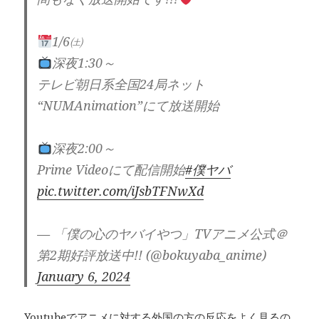
1/6㈯
深夜1:30～
テレビ朝日系全国24局ネット
“NUMAnimation”にて放送開始
深夜2:00～
Prime Videoにて配信開始
#僕ヤバ
pic.twitter.com/iJsbTFNwXd
— 「僕の心のヤバイやつ」TVアニメ公式＠
第2期好評放送中!! (@bokuyaba_anime)
January 6, 2024
Youtubeでアニメに対する外国の方の反応をよく見るの