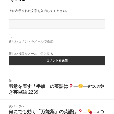
上に表示された文字を入力してください。
新しいコメントをメールで通知
新しい投稿をメールで受け取る
投
前
稿
弔意を表す「半旗」の英語は
―
―#つぶや
前
ナ
き英単語 2239
の
ビ
投
ゲ
稿:
次ページへ
ー
何にでも効く「万能薬」の英語は
―
―#つ
次
シ