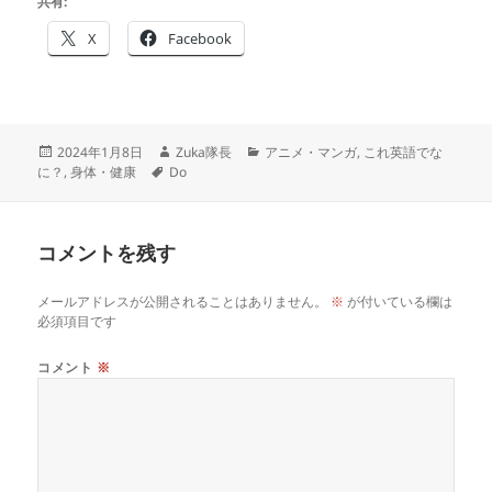
共有:
X
Facebook
投
作
カ
2024年1月8日
Zuka隊長
アニメ・マンガ
,
これ英語でな
稿
タ
成
テ
に？
,
身体・健康
Do
日:
グ
者
ゴ
リ
ー
コメントを残す
メールアドレスが公開されることはありません。
※
が付いている欄は
必須項目です
コメント
※