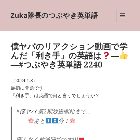
Zuka隊長のつぶやき英単語
メニュ
ーとウ
ィジェ
ット
僕ヤバのリアクション動画で学
んだ「利き手」の英語は
―
―#つぶやき英単語 2240
（2024.1.8）
最初に問題です。
『利き手』は英語で何と言うでしょうか？
#僕ヤバ
第2期放送開始まで…
あと
分！
間もなく放送開始です!!!