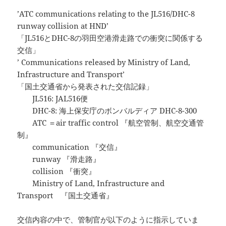
’ATC communications relating to the JL516/DHC-8
runway collision at HND’
「JL516とDHC-8の羽田空港滑走路での衝突に関係する
交信」
’ Communications released by Ministry of Land,
Infrastructure and Transport’
「国土交通省から発表された交信記録」
JL516: JAL516便
DHC-8: 海上保安庁のボンバルディア DHC-8-300
ATC ＝air traffic control 『航空管制、航空交通管
制』
communication 『交信』
runway 『滑走路』
collision 『衝突』
Ministry of Land, Infrastructure and
Transport 『国土交通省』
交信内容の中で、管制官が以下のように指示していま