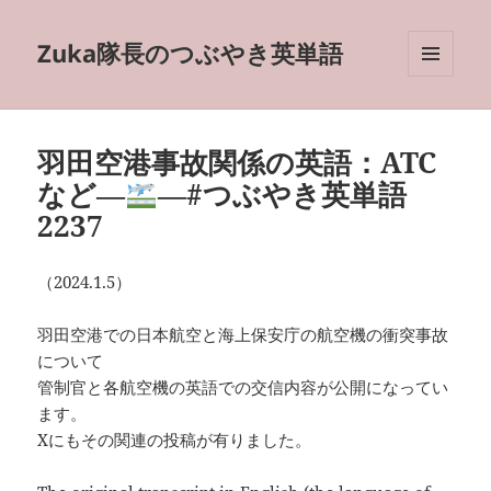
Zuka隊長のつぶやき英単語
メニュ
ーとウ
ィジェ
ット
羽田空港事故関係の英語：ATC
など―
―#つぶやき英単語
2237
（2024.1.5）
羽田空港での日本航空と海上保安庁の航空機の衝突事故
について
管制官と各航空機の英語での交信内容が公開になってい
ます。
Xにもその関連の投稿が有りました。