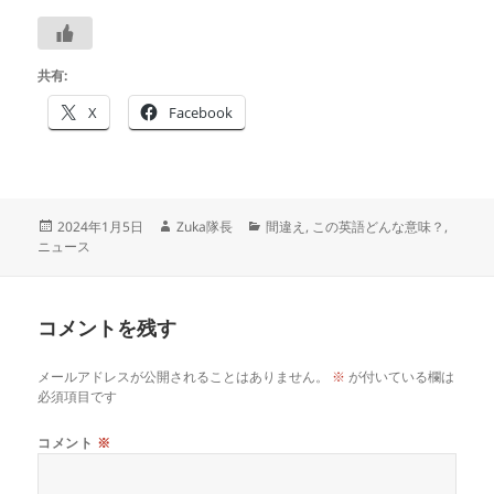
共有:
X
Facebook
投
作
カ
2024年1月5日
Zuka隊長
間違え
,
この英語どんな意味？
,
稿
成
テ
ニュース
日:
者
ゴ
リ
ー
コメントを残す
メールアドレスが公開されることはありません。
※
が付いている欄は
必須項目です
コメント
※