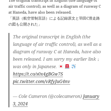
The original transcript in English (the language of
air traffic control), as well as a diagram of runway C
at Haneda, have also been released.
「英語（航空管制言語）による記録原文と羽田C滑走路
の図も公開された」
The original transcript in English (the
language of air traffic control), as well as a
diagram of runway C at Haneda, have also
been released. I am sorry my earlier link ↓
was only in Japanese.
https://t.co/s0x4gBGw7S
pic.twitter.com/vRfyJuG4nv
— Cole Cameron (@colecameron)
January
3, 2024