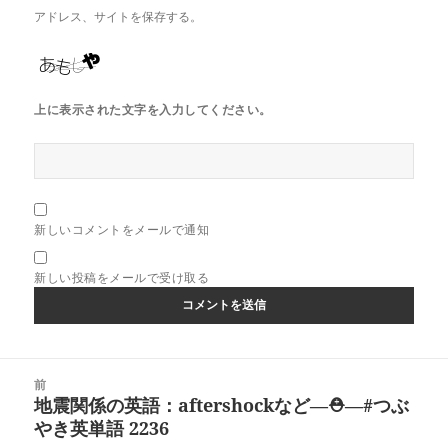
アドレス、サイトを保存する。
上に表示された文字を入力してください。
新しいコメントをメールで通知
新しい投稿をメールで受け取る
投
前
稿
地震関係の英語：aftershockなど―⛑―#つぶ
前
ナ
やき英単語 2236
の
ビ