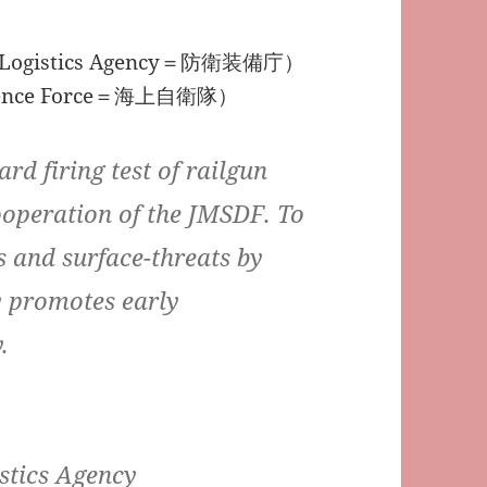
& Logistics Agency＝防衛装備庁）
fence Force＝海上自衛隊）
d firing test of railgun
cooperation of the JMSDF. To
ts and surface-threats by
y promotes early
.
stics Agency