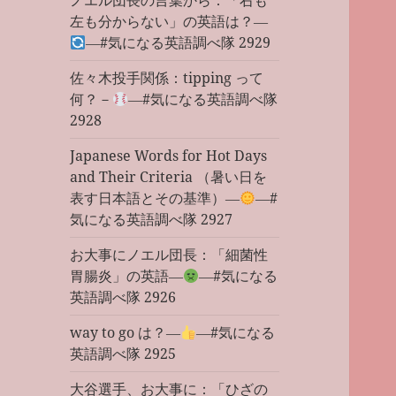
ノエル団長の言葉から：「右も
左も分からない」の英語は？―
―#気になる英語調べ隊 2929
佐々木投手関係：tipping って
何？－
―#気になる英語調べ隊
2928
Japanese Words for Hot Days
and Their Criteria （暑い日を
表す日本語とその基準）―
―#
気になる英語調べ隊 2927
お大事にノエル団長：「細菌性
胃腸炎」の英語―
―#気になる
英語調べ隊 2926
way to go は？―
―#気になる
英語調べ隊 2925
大谷選手、お大事に：「ひざの