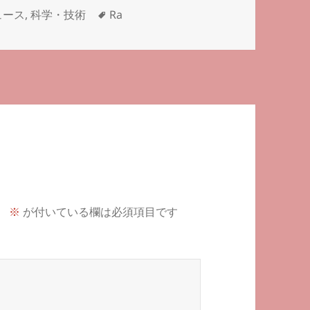
タ
ュース
,
科学・技術
Ra
グ
。
※
が付いている欄は必須項目です