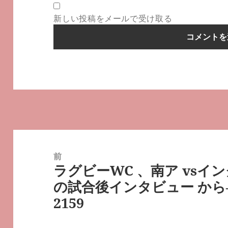
新しい投稿をメールで受け取る
投
稿
前
ラグビーWC 、南ア vs
ナ
前
の試合後インタビュー から
ビ
の
2159
ゲ
投
ー
稿: