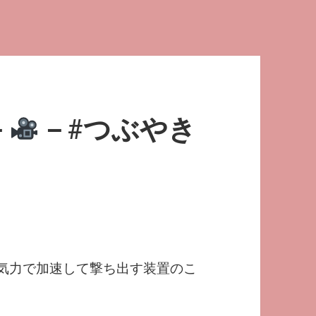
－
－#つぶやき
電磁気力で加速して撃ち出す装置のこ