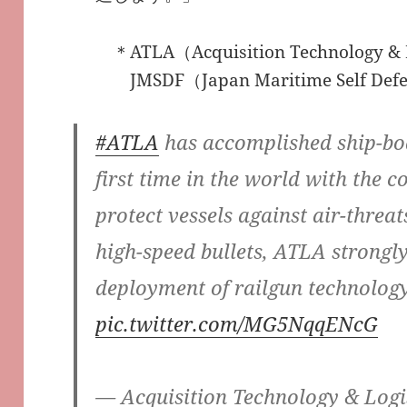
＊ATLA（Acquisition Technology 
JMSDF（Japan Maritime Self De
#ATLA
has accomplished ship-boar
first time in the world with the 
protect vessels against air-threa
high-speed bullets, ATLA strongl
deployment of railgun technology
pic.twitter.com/MG5NqqENcG
— Acquisition Technology & Logi