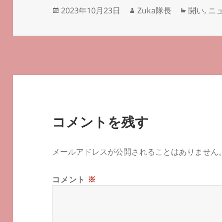
投
作
カ
2023年10月23日
Zuka隊長
闘い
,
ニ
稿
成
テ
日:
者
ゴ
リ
ー
コメントを残す
メールアドレスが公開されることはありません
コメント
※