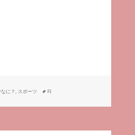
タ
でなに？
,
スポーツ
FI
グ