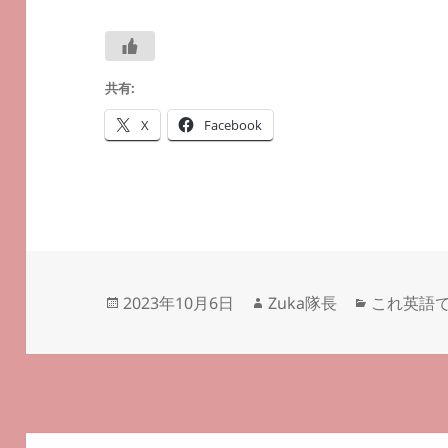
共有:
X
Facebook
投
作
カ
2023年10月6日
Zuka隊長
これ英語
稿
成
テ
日:
者
ゴ
リ
ー