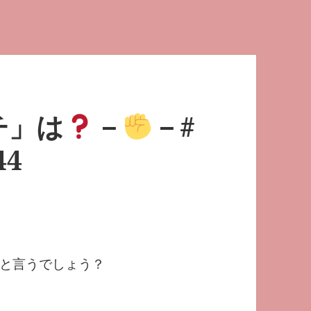
チ」は
－
－#
44
と言うでしょう？