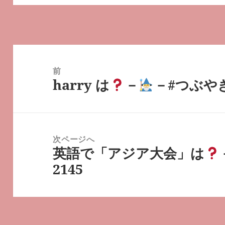
投
稿
前
harry は
－
－#つぶやき
ナ
前
ビ
の
ゲ
投
ー
稿:
次ページへ
シ
英語で「アジア大会」は
次
ョ
2145
の
ン
投
稿: