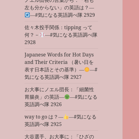
ノエル団長の言葉から：「右も
左も分からない」の英語は？―
―#気になる英語調べ隊 2929
佐々木投手関係：tipping って
何？－
―#気になる英語調べ隊
2928
Japanese Words for Hot Days
and Their Criteria （暑い日を
表す日本語とその基準）―
―#
気になる英語調べ隊 2927
お大事にノエル団長：「細菌性
胃腸炎」の英語―
―#気になる
英語調べ隊 2926
way to go は？―
―#気になる
英語調べ隊 2925
大谷選手、お大事に：「ひざの