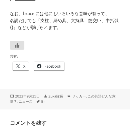
なお、brace には他にもいろいろな意味が有って、
名詞だけでも『支柱、締め具、支持具、筋交い、中括弧
{}』などが挙げられます。
共有:
X
Facebook
投
作
カ
2023年9月25日
Zuka隊長
サッカー
,
この英語どんな意
稿
タ
成
テ
味？
,
ニュース
Br
日:
グ
者
ゴ
リ
ー
コメントを残す