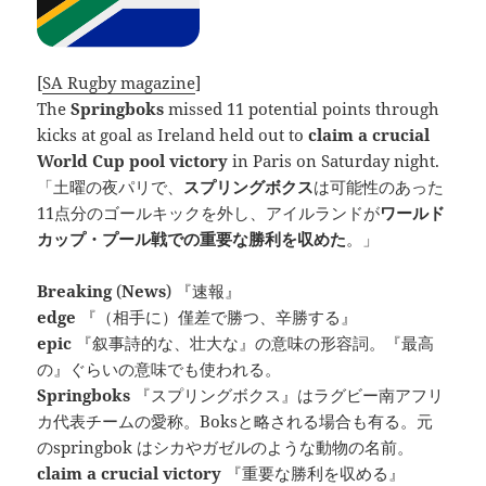
[
SA Rugby magazine
]
The
Springboks
missed 11 potential points through
kicks at goal as Ireland held out to
claim a crucial
World Cup pool victory
in Paris on Saturday night.
「土曜の夜パリで、
スプリングボクス
は可能性のあった
11点分のゴールキックを外し、アイルランドが
ワールド
カップ・プール戦での重要な勝利を収めた
。」
Breaking
(
News
) 『速報』
edge
『（相手に）僅差で勝つ、辛勝する』
epic
『叙事詩的な、壮大な』の意味の形容詞。『最高
の』ぐらいの意味でも使われる。
Springboks
『スプリングボクス』はラグビー南アフリ
カ代表チームの愛称。Boksと略される場合も有る。元
のspringbok はシカやガゼルのような動物の名前。
claim a crucial victory
『重要な勝利を収める』