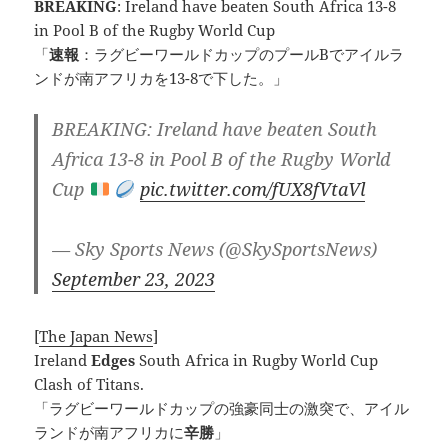
BREAKING
: Ireland have beaten South Africa 13-8
in Pool B of the Rugby World Cup
「
速報
：ラグビーワールドカップのプールBでアイルラ
ンドが南アフリカを13-8で下した。」
BREAKING: Ireland have beaten South
Africa 13-8 in Pool B of the Rugby World
Cup
pic.twitter.com/fUX8fVtaVl
— Sky Sports News (@SkySportsNews)
September 23, 2023
[
The Japan News
]
Ireland
Edges
South Africa in Rugby World Cup
Clash of Titans.
「ラグビーワールドカップの強豪同士の激突で、アイル
ランドが南アフリカに
辛勝
」