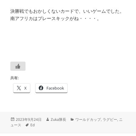
決勝戦でもおかしくないカードで、いいゲームでした。
南アフリカはプレースキックがね・・・・。
共有:
X
Facebook
投
作
カ
2023年9月24日
Zuka隊長
ワールドカップ
,
ラグビー
,
ニ
稿
タ
成
テ
ュース
Ed
日:
グ
者
ゴ
リ