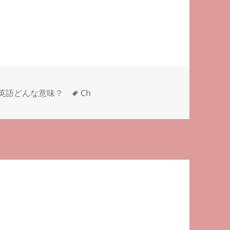
タ
英語どんな意味？
Ch
グ