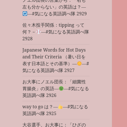
ノエル団長の言葉から：「右も
左も分からない」の英語は？―
―#気になる英語調べ隊 2929
佐々木投手関係：tipping って
何？－
―#気になる英語調べ隊
2928
Japanese Words for Hot Days
and Their Criteria （暑い日を
表す日本語とその基準）―
―#
気になる英語調べ隊 2927
お大事にノエル団長：「細菌性
胃腸炎」の英語―
―#気になる
英語調べ隊 2926
way to go は？―
―#気になる
英語調べ隊 2925
大谷選手、お大事に：「ひざの