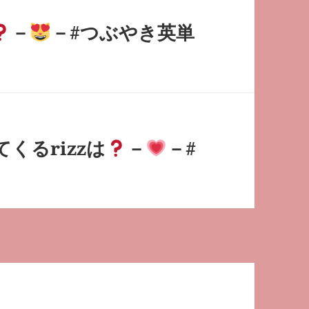
－
－#つぶやき英単
くるrizzは
－
－#