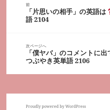
稿
前
「片思いの相手」の英語は
ナ
前
語 2104
ビ
の
ゲ
投
ー
稿:
シ
次ページへ
ョ
「僕ヤバ」のコメントに出て
次
ン
つぶやき英単語 2106
の
投
稿:
Proudly powered by WordPress