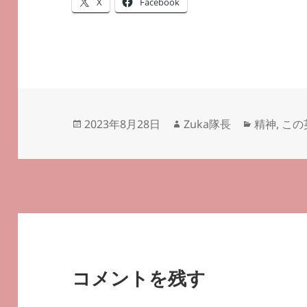
X
Facebook
投
作
カ
2023年8月28日
Zuka隊長
精神
,
この
稿
成
テ
日:
者
ゴ
リ
ー
コメントを残す