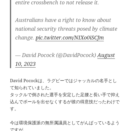
entire crossbench to not release it.
Australians have a right to know about
national security threats posed by climate
change.
pic.twitter.com/NIXo0iSCJm
— David Pocock (@DavidPocock)
August
10, 2023
David Pocockは、ラグビーではジャッカルの名手とし
て知られていました。
タックルで倒された選手を安定した足腰と長い手で抑え
込んでボールを出せなくするが彼の得意技だったわけで
す。
今は環境保護派の無所属議員としてがんばっているよう
ですが、