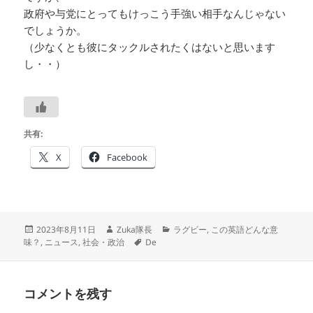
政府や与党にとってもけっこう手強い相手なんじゃない
でしょうか。
（少なくとも彼にタックルされたくはないと思います
し・・）
共有:
X
Facebook
投
作
カ
2023年8月11日
Zuka隊長
ラグビー
,
この英語どんな意
稿
成
タ
テ
味？
,
ニュース
,
社会・政治
De
日:
者
グ
ゴ
リ
ー
コメントを残す