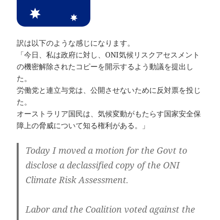
訳は以下のような感じになります。
「今日、私は政府に対し、ONI気候リスクアセスメント
の機密解除されたコピーを開示するよう動議を提出し
た。
労働党と連立与党は、公開させないために反対票を投じ
た。
オーストラリア国民は、気候変動がもたらす国家安全保
障上の脅威について知る権利がある。」
Today I moved a motion for the Govt to
disclose a declassified copy of the ONI
Climate Risk Assessment.
Labor and the Coalition voted against the