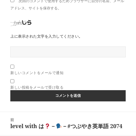
次回のコメントで使用するためブラウザーに自分の名前、メール
アドレス、サイトを保存する。
上に表示された文字を入力してください。
新しいコメントをメールで通知
新しい投稿をメールで受け取る
投
前
稿
level with は
－
－#つぶやき英単語 2074
前
ナ
の