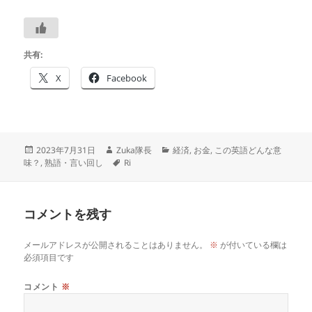
共有:
X
Facebook
投
作
カ
2023年7月31日
Zuka隊長
経済
,
お金
,
この英語どんな意
稿
成
タ
テ
味？
,
熟語・言い回し
Ri
日:
者
グ
ゴ
リ
ー
コメントを残す
メールアドレスが公開されることはありません。
※
が付いている欄は
必須項目です
コメント
※