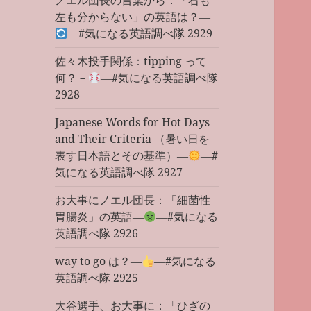
ノエル団長の言葉から：「右も
左も分からない」の英語は？―
―#気になる英語調べ隊 2929
佐々木投手関係：tipping って
何？－
―#気になる英語調べ隊
2928
Japanese Words for Hot Days
and Their Criteria （暑い日を
表す日本語とその基準）―
―#
気になる英語調べ隊 2927
お大事にノエル団長：「細菌性
胃腸炎」の英語―
―#気になる
英語調べ隊 2926
way to go は？―
―#気になる
英語調べ隊 2925
大谷選手、お大事に：「ひざの