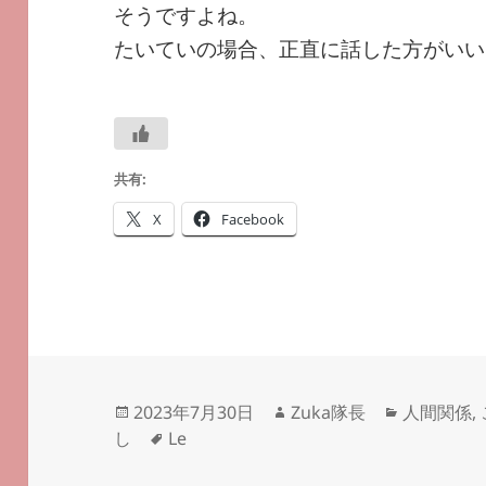
そうですよね。
たいていの場合、正直に話した方がいい
共有:
X
Facebook
投
作
カ
2023年7月30日
Zuka隊長
人間関係
,
稿
タ
成
テ
し
Le
日:
グ
者
ゴ