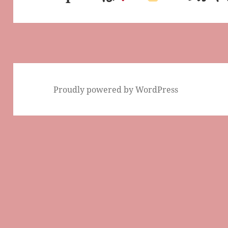
ン
の
投
稿:
Proudly powered by WordPress