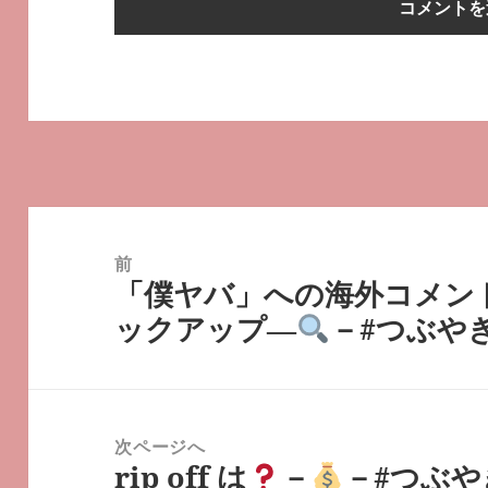
投
稿
前
「僕ヤバ」への海外コメン
ナ
前
ックアップ―
－#つぶやき
ビ
の
ゲ
投
ー
稿:
シ
次ページへ
ョ
rip off は
－
－#つぶやき
次