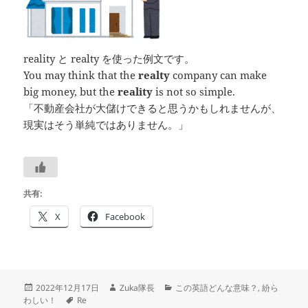
reality と realty を使った例文です。
You may think that the
realty
company can make
big money, but the
reality
is not so simple.
「不動産会社が大儲けできると思うかもしれませんが、
現実はそう単純ではありません。」
共有:
X
Facebook
投
作
カ
2022年12月17日
Zuka隊長
この英語どんな意味？
,
紛ら
稿
タ
成
テ
わしい！
Re