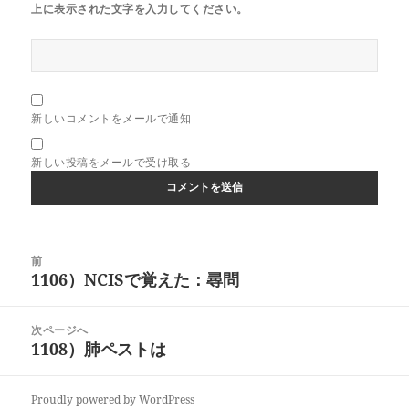
上に表示された文字を入力してください。
新しいコメントをメールで通知
新しい投稿をメールで受け取る
投
前
稿
1106）NCISで覚えた：尋問
前
ナ
の
ビ
投
次ページへ
ゲ
稿:
1108）肺ペストは
次
ー
の
シ
投
ョ
Proudly powered by WordPress