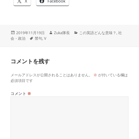
X
Facebook
投
作
カ
2019年11月19日
Zuka隊長
この英語どんな意味？
,
社
稿
タ
成
テ
会・政治
禁句
,
V
日:
グ
者
ゴ
リ
ー
コメントを残す
メールアドレスが公開されることはありません。
※
が付いている欄は
必須項目です
コメント
※