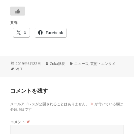
共有:
X
Facebook
投
作
カ
2019年6月22日
Zuka隊長
ニュース
,
芸術・エンタメ
稿
タ
成
テ
W
,
T
日:
グ
者
ゴ
リ
ー
コメントを残す
メールアドレスが公開されることはありません。
※
が付いている欄は
必須項目です
コメント
※