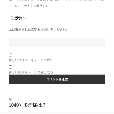
アドレス、サイトを保存する。
上に表示された文字を入力してください。
新しいコメントをメールで通知
新しい投稿をメールで受け取る
投
前
稿
1040）多汗症は？
前
ナ
の