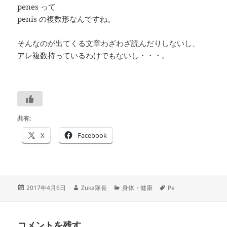
penes って
penis の複数形なんですね。
そんなのが出てくる文章わざわざ読んだりしないし、
アレ複数持っているわけでもないし・・・。
共有:
X
Facebook
投
作
カ
タ
2017年4月6日
Zuka隊長
身体・健康
Pe
稿
成
テ
グ
日:
者
ゴ
リ
コメントを残す
ー