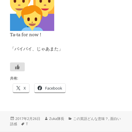
Ta-ta for now !
「バイバイ、じゃあまた」
共有:
X
Facebook
投
作
カ
2017年2月26日
Zuka隊長
この英語どんな意味？
,
面白い
稿
タ
成
テ
語感
T
日:
グ
者
ゴ