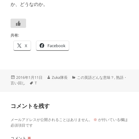
か、どうなのか。
共有:
X
Facebook
投
作
カ
2016年1月11日
Zuka隊長
この英語どんな意味？
,
熟語・
稿
タ
成
テ
言い回し
T
日:
グ
者
ゴ
リ
ー
コメントを残す
メールアドレスが公開されることはありません。
※
が付いている欄は
必須項目です
コメント
※