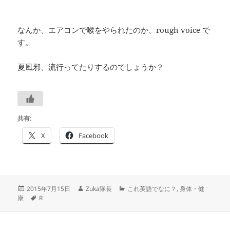
なんか、エアコンで喉をやられたのか、rough voice で
す。
夏風邪、流行ってたりするのでしょうか？
共有:
X
Facebook
投
作
カ
2015年7月15日
Zuka隊長
これ英語でなに？
,
身体・健
稿
タ
成
テ
康
R
日:
グ
者
ゴ
リ
ー