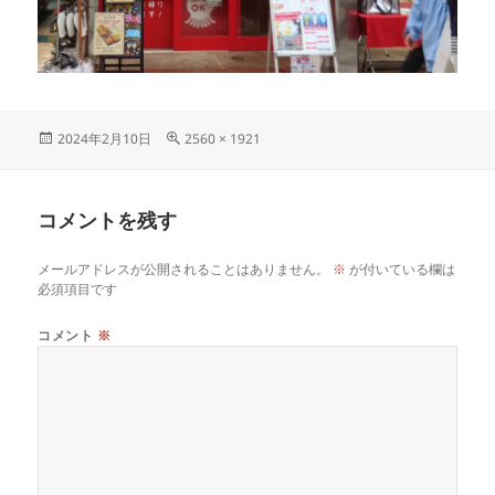
投
フ
2024年2月10日
2560 × 1921
稿
ル
日:
サ
イ
コメントを残す
ズ
メールアドレスが公開されることはありません。
※
が付いている欄は
必須項目です
コメント
※