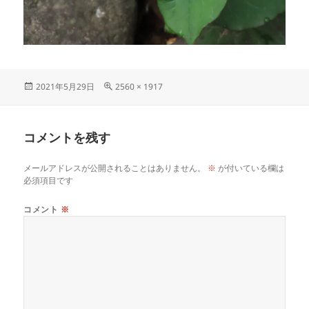
投
フ
2021年5月29日
2560 × 1917
稿
ル
日:
サ
イ
コメントを残す
ズ
メールアドレスが公開されることはありません。
※
が付いている欄は
必須項目です
コメント
※