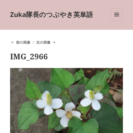
Zuka隊長のつぶやき英単語
メニュ
ーとウ
ィジェ
ット
前の画像
次の画像
IMG_2966