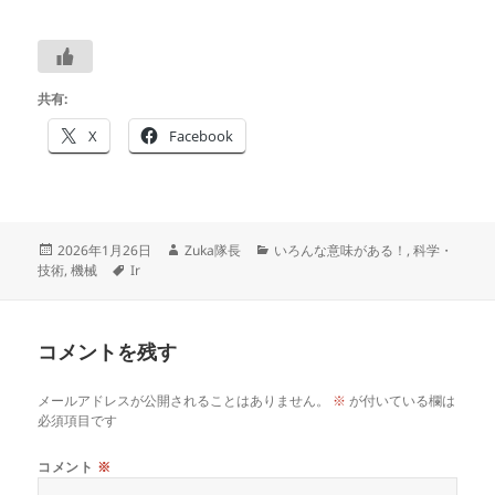
共有:
X
Facebook
投
作
カ
2026年1月26日
Zuka隊長
いろんな意味がある！
,
科学・
稿
タ
成
テ
技術
,
機械
Ir
日:
グ
者
ゴ
リ
ー
コメントを残す
メールアドレスが公開されることはありません。
※
が付いている欄は
必須項目です
コメント
※