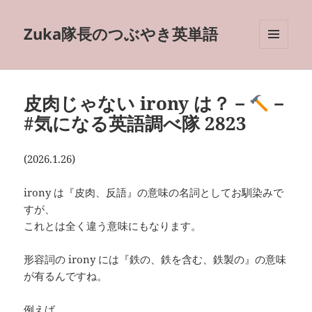
Zuka隊長のつぶやき英単語
メニュ
ーとウ
ィジェ
ット
皮肉じゃない irony は？－
－
#気になる英語調べ隊 2823
(2026.1.26)
irony は『皮肉、反語』の意味の名詞としてお馴染みで
すが、
これとは全く違う意味にもなります。
形容詞の irony には『鉄の、鉄を含む、鉄製の』の意味
が有るんですね。
例えば