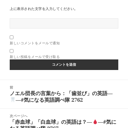
上に表示された文字を入力してください。
新しいコメントをメールで通知
新しい投稿をメールで受け取る
投
前
稿
ノエル団長の言葉から：「歯並び」の英語―
前
ナ
―#気になる英語調べ隊 2762
の
ビ
投
ゲ
稿:
次ページへ
ー
「赤血球」「白血球」の英語は？―
―#気に
次
シ