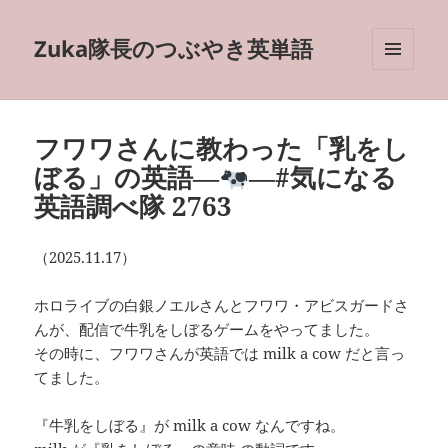
Zuka隊長のつぶやき英単語
メニュ
ーとウ
ィジェ
ット
フワワさんに教わった「乳をし
ぼる」の英語―
―#気になる
英語調べ隊 2763
（2025.11.17）
ホロライブの白銀ノエルさんとフワワ・アビスガードさ
んが、配信で牛乳をしぼるゲームをやってました。
その時に、フワワさんが英語では milk a cow だと言っ
てました。
『牛乳をしぼる』が milk a cow なんですね。