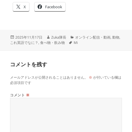
X
Facebook
投
作
カ
2025年11月17日
Zuka隊長
オンライン配信・動画
,
動物
,
稿
成
タ
テ
これ英語でなに？
,
食べ物・飲み物
Mi
日:
者
グ
ゴ
リ
ー
コメントを残す
メールアドレスが公開されることはありません。
※
が付いている欄は
必須項目です
コメント
※